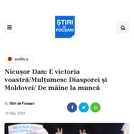
politica
Nicușor Dan: E victoria
voastră/Mulțumesc Diasporei și
Moldovei/ De mâine la muncă
By
Stiri de Focsani
,
19 May 2025