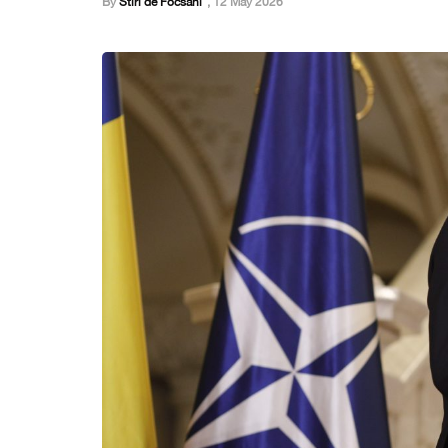
By
Stiri de Focsani
,
12 May 2026