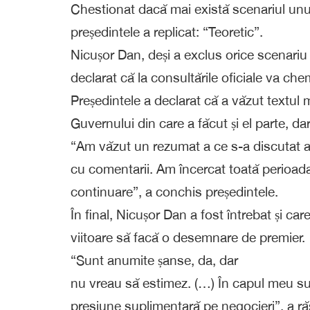
Chestionat dacă mai există scenariul unui
președintele a replicat: “Teoretic”.
Nicușor Dan, deși a exclus orice scenar
declarat că la consultările oficiale va ch
Președintele a declarat că a văzut textul 
Guvernului din care a făcut și el parte, da
“Am văzut un rezumat a ce s-a discutat a
cu comentarii. Am încercat toată perioada 
continuare”, a conchis președintele.
În final, Nicușor Dan a fost întrebat și c
viitoare să facă o desemnare de premier.
“Sunt anumite șanse, da, dar
nu vreau să estimez. (…) În capul meu su
presiune suplimentară pe negocieri”, a r