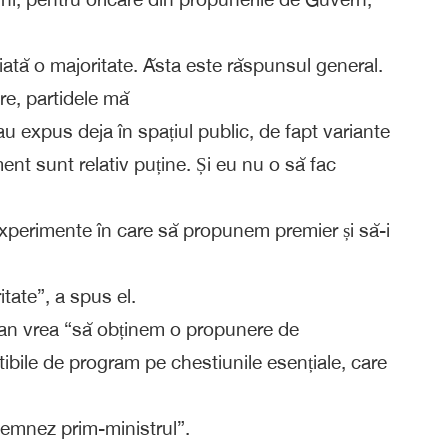
ată o majoritate. Ăsta este răspunsul general.
are, partidele mă
-au expus deja în spațiul public, de fapt variante
ent sunt relativ puține. Și eu nu o să fac
xperimente în care să propunem premier și să-i
tate”, a spus el.
 Dan vrea “să obținem o propunere de
tibile de program pe chestiunile esențiale, care
semnez prim-ministrul”.