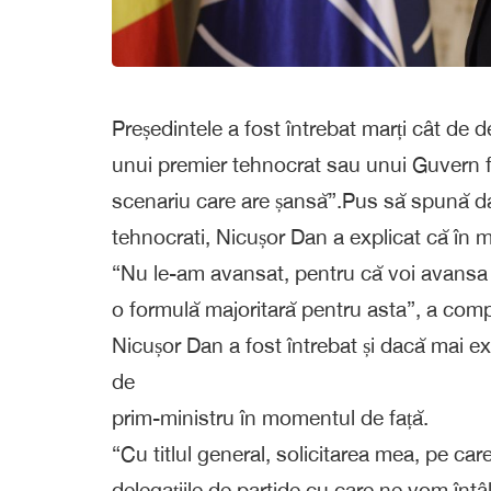
Președintele a fost întrebat marți cât de
unui premier tehnocrat sau unui Guvern f
scenariu care are șansă”.Pus să spună da
tehnocrati, Nicușor Dan a explicat că în m
“Nu le-am avansat, pentru că voi avansa 
o formulă majoritară pentru asta”, a comp
Nicușor Dan a fost întrebat și dacă mai exi
de
prim-ministru în momentul de față.
“Cu titlul general, solicitarea mea, pe ca
delegațiile de partide cu care ne vom întâ