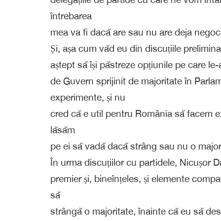
întrebarea
mea va fi dacă are sau nu are deja negoci
Și, așa cum văd eu din discuțiile prelimin
aștept să își păstreze opțiunile pe care le
de Guvern sprijinit de majoritate în Parlam
experimente, și nu
cred că e util pentru România să facem e
lăsăm
pe ei să vadă dacă strâng sau nu o majori
În urma discuțiilor cu partidele, Nicușor
premier și, bineînțeles, și elemente compa
să
strângă o majoritate, înainte că eu să de