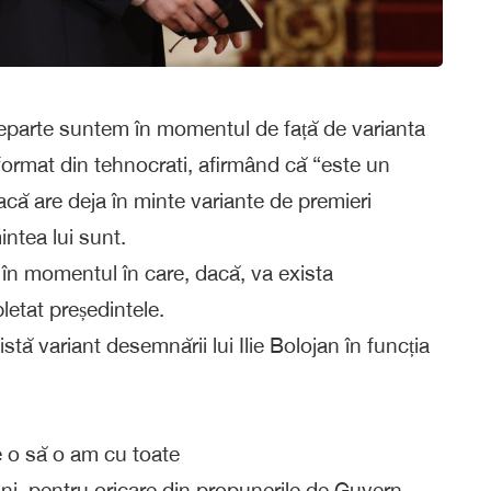
 departe suntem în momentul de față de varianta
ormat din tehnocrati, afirmând că “este un
că are deja în minte variante de premieri
intea lui sunt.
în momentul în care, dacă, va exista
letat președintele.
stă variant desemnării lui Ilie Bolojan în funcția
re o să o am cu toate
lni, pentru oricare din propunerile de Guvern,