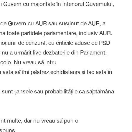
 Guvern cu majoritate în interiorul Guvernului,
iu de Guvern cu AUR sau susținut de AUR, a
ema toate partidele parlamentare, inclusiv AUR.
moțiunii de cenzură, cu criticile aduse de PSD
r nu a urmărit live dezbaterile din Parlament.
colo. Nu vreau să intru
asta să îmi păstrez echidistanța și fac asta în
are sunt șansele sau probabilitățile ca săptămâna
nt multe, dar nu vreau să pun o
ăspuns.