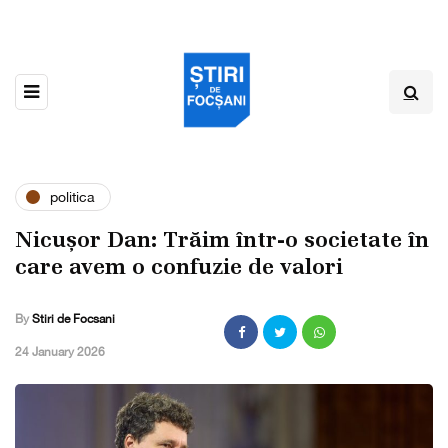
politica
Nicușor Dan: Trăim într-o societate în
care avem o confuzie de valori
By
Stiri de Focsani
,
24 January 2026