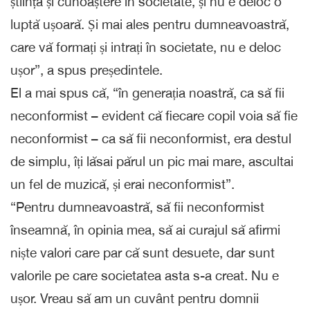
știință și cunoaștere în societate, și nu e deloc o
luptă ușoară. Și mai ales pentru dumneavoastră,
care vă formați și intrați în societate, nu e deloc
ușor”, a spus președintele.
El a mai spus că, “în generația noastră, ca să fii
neconformist – evident că fiecare copil voia să fie
neconformist – ca să fii neconformist, era destul
de simplu, îți lăsai părul un pic mai mare, ascultai
un fel de muzică, și erai neconformist”.
“Pentru dumneavoastră, să fii neconformist
înseamnă, în opinia mea, să ai curajul să afirmi
niște valori care par că sunt desuete, dar sunt
valorile pe care societatea asta s-a creat. Nu e
ușor. Vreau să am un cuvânt pentru domnii