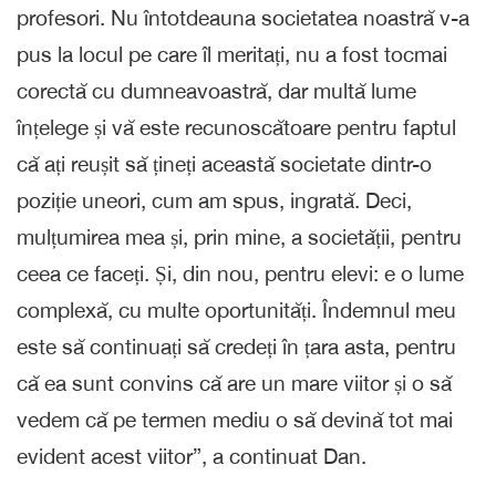
profesori. Nu întotdeauna societatea noastră v-a
pus la locul pe care îl meritați, nu a fost tocmai
corectă cu dumneavoastră, dar multă lume
înțelege și vă este recunoscătoare pentru faptul
că ați reușit să țineți această societate dintr-o
poziție uneori, cum am spus, ingrată. Deci,
mulțumirea mea și, prin mine, a societății, pentru
ceea ce faceți. Și, din nou, pentru elevi: e o lume
complexă, cu multe oportunități. Îndemnul meu
este să continuați să credeți în țara asta, pentru
că ea sunt convins că are un mare viitor și o să
vedem că pe termen mediu o să devină tot mai
evident acest viitor”, a continuat Dan.