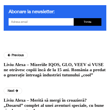
Abonare la newsletter:
Trimite
Previous
Liviu Alexa – Mizeriile IQOS, GLO, VEEV si VUSE
ne otrǎvesc copiii încǎ de la 15 ani. România a predat
o generație întreagǎ industriei tutunului „cool”
Next
Liviu Alexa – Meritǎ sǎ mergi în croazierǎ?
„Dosarul” complet al unei aventuri speciale, cu bune