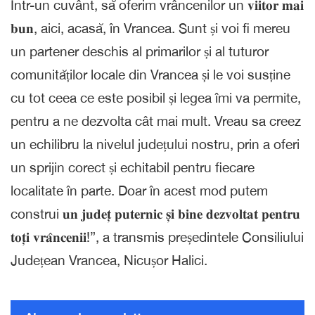
Într-un cuvânt, să oferim vrâncenilor un 𝐯𝐢𝐢𝐭𝐨𝐫 𝐦𝐚𝐢
𝐛𝐮𝐧, aici, acasă, în Vrancea. Sunt și voi fi mereu
un partener deschis al primarilor și al tuturor
comunităților locale din Vrancea și le voi susține
cu tot ceea ce este posibil și legea îmi va permite,
pentru a ne dezvolta cât mai mult. Vreau sa creez
un echilibru la nivelul județului nostru, prin a oferi
un sprijin corect și echitabil pentru fiecare
localitate în parte. Doar în acest mod putem
construi 𝐮𝐧 𝐣𝐮𝐝𝐞𝐭̦ 𝐩𝐮𝐭𝐞𝐫𝐧𝐢𝐜 𝐬̦𝐢 𝐛𝐢𝐧𝐞 𝐝𝐞𝐳𝐯𝐨𝐥𝐭𝐚𝐭 𝐩𝐞𝐧𝐭𝐫𝐮
𝐭𝐨𝐭̦𝐢 𝐯𝐫𝐚̂𝐧𝐜𝐞𝐧𝐢𝐢!”, a transmis președintele Consiliului
Județean Vrancea, Nicușor Halici.