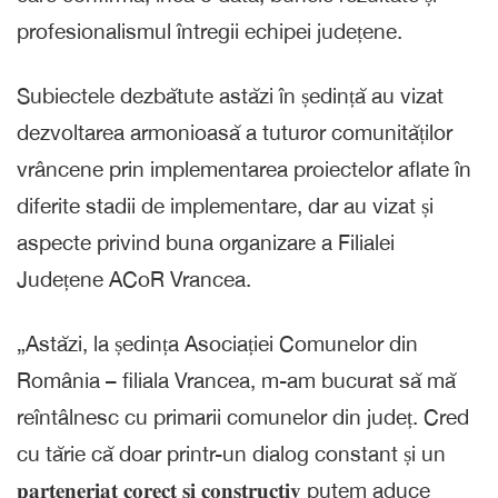
profesionalismul întregii echipei județene.
Subiectele dezbătute astăzi în ședință au vizat
dezvoltarea armonioasă a tuturor comunităților
vrâncene prin implementarea proiectelor aflate în
diferite stadii de implementare, dar au vizat și
aspecte privind buna organizare a Filialei
Județene ACoR Vrancea.
„Astăzi, la ședința Asociației Comunelor din
România – filiala Vrancea, m-am bucurat să mă
reîntâlnesc cu primarii comunelor din județ. Cred
cu tărie că doar printr-un dialog constant și un
𝐩𝐚𝐫𝐭𝐞𝐧𝐞𝐫𝐢𝐚𝐭 𝐜𝐨𝐫𝐞𝐜𝐭 𝐬̦𝐢 𝐜𝐨𝐧𝐬𝐭𝐫𝐮𝐜𝐭𝐢𝐯 putem aduce