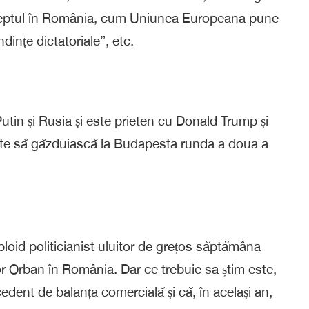
dreptul în România, cum Uniunea Europeana pune
dințe dictatoriale”, etc.
Putin și Rusia și este prieten cu Donald Trump și
tește să găzduiască la Budapesta runda a doua a
abloid politicianist uluitor de grețos săptămâna
tor Orban în România. Dar ce trebuie sa știm este,
ent de balanța comercială și că, în același an,