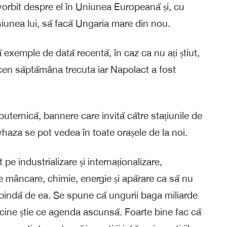
vorbit despre el în Uniunea Europeană și, cu
siunea lui, să facă Ungaria mare din nou.
exemple de dată recentă, în caz ca nu ați știut,
en săptămâna trecuta iar Napolact a fost
uternică, bannere care invită către stațiunile de
aza se pot vedea în toate orașele de la noi.
t pe industrializare și internaționalizare,
de mâncare, chimie, energie și apărare ca să nu
depindă de ea. Se spune că ungurii baga miliarde
cine știe ce agenda ascunsă. Foarte bine fac că