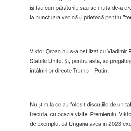
își fac cumpărăturile sau se muta de-a 
la punct țara vecină și prietenă pentru ”ten
Viktor Orban nu s-a ostilizat cu Vladimir 
Statele Unite. Și, pentru asta, se pregă
întâlnirilor directe Trump – Putin.
Nu știm la ce au folosit discuțiile de un t
trecuta, cu ocazia vizitei Premierului Vik
de exemplu, că Ungaria avea in 2023 exced