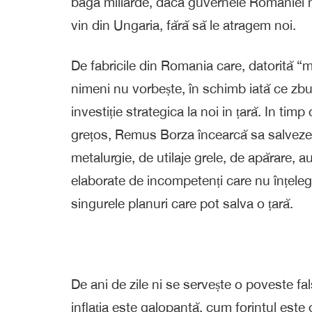
bagă miliarde, daca guvernele României nu a
vin din Ungaria, fără să le atragem noi.
De fabricile din Romania care, datorită “m
nimeni nu vorbește, în schimb iată ce z
investiție strategica la noi in țară. In tim
grețos, Remus Borza încearcă sa salveze L
metalurgie, de utilaje grele, de apărare, a
elaborate de incompetenți care nu înțeleg 
singurele planuri care pot salva o țară.
De ani de zile ni se servește o poveste f
inflația este galopantă, cum forintul este