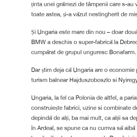
ținta unei grămezi de tâmpenii care s-au 
toate astea, și-a văzut nestingherit de mi
Și Ungaria este mare din nou – doar două 
BMW a deschis o super-fabrică la Debrec
cumpărat de grupul unguresc Bonafarm.
Dar știm deja că Ungaria are o economie p
turism balnear Hajduszoboszlo si Nyiregyh
Ungaria, la fel ca Polonia de altfel, a paria
construiește fabrici, uzine si combinate 
depindă de alți, ba mai mult, ca alții sa 
în Ardeal, se spune ca nu cumva să aibă 