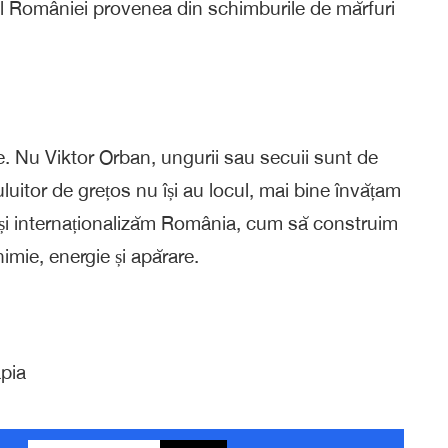
al României provenea din schimburile de mărfuri
e. Nu Viktor Orban, ungurii sau secuii sunt de
 uluitor de grețos nu își au locul, mai bine învățam
 și internaționalizăm România, cum să construim
imie, energie și apărare.
pia