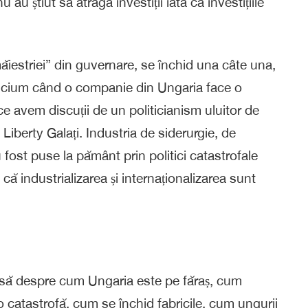
u știut sa atragă investiții iată ca investițiile
ăiestriei” din guvernare, se închid una câte una,
bucium când o companie din Ungaria face o
p ce avem discuții de un politicianism uluitor de
iberty Galați. Industria de siderurgie, de
u fost puse la pământ prin politici catastrofale
că industrializarea și internaționalizarea sunt
alsă despre cum Ungaria este pe făraș, cum
 o catastrofă, cum se închid fabricile, cum ungurii