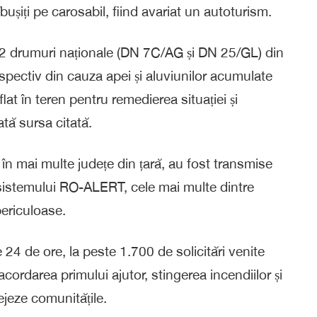
ușiți pe carosabil, fiind avariat un autoturism.
pe 2 drumuri naționale (DN 7C/AG și DN 25/GL) din
spectiv din cauza apei și aluviunilor acumulate
lat în teren pentru remedierea situației și
ată sursa citată.
, în mai multe județe din țară, au fost transmise
 sistemului RO-ALERT, cele mai multe dintre
ericuloase.
 24 de ore, la peste 1.700 de solicitări venite
acordarea primului ajutor, stingerea incendiilor și
jeze comunitățile.