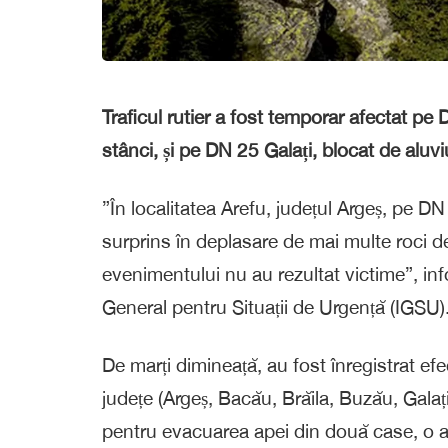
Traficul rutier a fost temporar afectat p
stânci, și pe DN 25 Galați, blocat de aluvi
”În localitatea Arefu, județul Argeș, pe D
surprins în deplasare de mai multe roci de
evenimentului nu au rezultat victime”, in
General pentru Situații de Urgență (IGSU)
De marți dimineață, au fost înregistrat efec
județe (Argeș, Bacău, Brăila, Buzău, Galați
pentru evacuarea apei din două case, o a