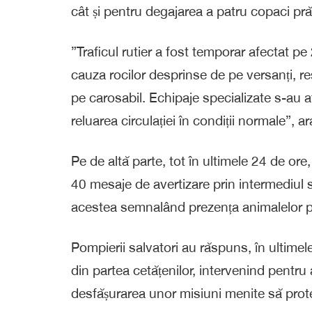
cât și pentru degajarea a patru copaci prăb
”Traficul rutier a fost temporar afectat 
cauza rocilor desprinse de pe versanți, re
pe carosabil. Echipaje specializate s-au af
reluarea circulației în condiții normale”, ar
Pe de altă parte, tot în ultimele 24 de ore
40 mesaje de avertizare prin intermediul
acestea semnalând prezența animalelor p
Pompierii salvatori au răspuns, în ultimele
din partea cetățenilor, intervenind pentru 
desfășurarea unor misiuni menite să prote