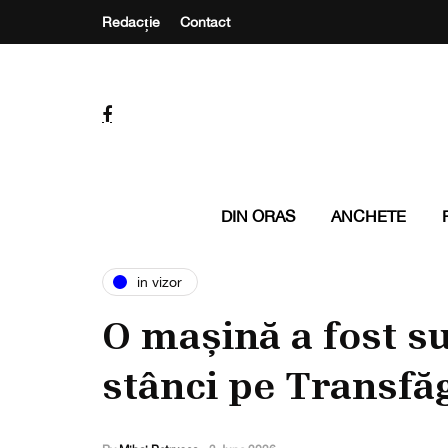
Redacție
Contact
DIN ORAS
ANCHETE
in vizor
O mașină a fost s
stânci pe Transfă