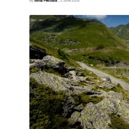
By
Mihai Petrusca
,
3 June 2026