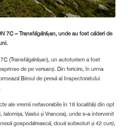
e DN 7C – Transfăgărășan, unde au fost căderi de
uni.
N 7C (Transfăgărășan), un autoturism a fost
sprinse de pe versanți. Din fericire, în urma
formează Biroul de presă al Inspectoratului
.
te ale vremii nefavorabile în 18 localități din opt
, Ialomița, Vaslui și Vrancea), unde s-a intervenit
nexă gospodărească, două subsoluri și 42 curți,