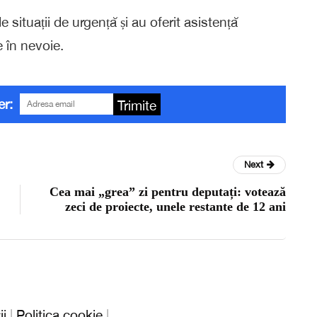
ituații de urgență și au oferit asistență
 în nevoie.
er:
Trimite
Next
Cea mai „grea” zi pentru deputați: votează
zeci de proiecte, unele restante de 12 ani
ii
|
Politica cookie
|