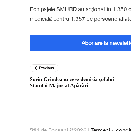
Echipajele SMURD au acționat în 1.350 de s
medicală pentru 1.357 de persoane aflate
Abonare la newslett
Previous
Sorin Grindeanu cere demisia șefului
Statului Major al Apărării
Stiri de Focsani @2026 |
Termeni și condiț