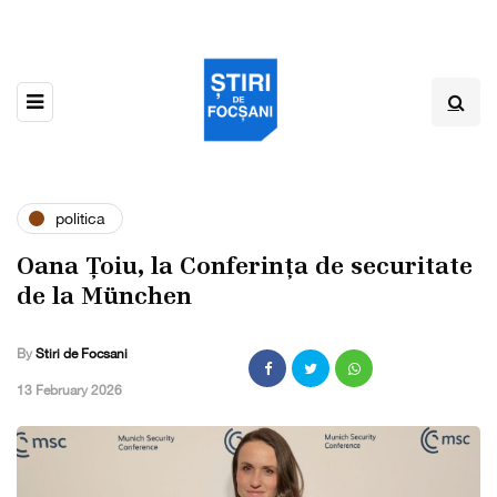
politica
Oana Țoiu, la Conferința de securitate
de la München
By
Stiri de Focsani
,
13 February 2026