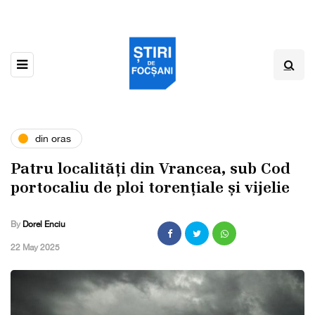
din oras
Patru localități din Vrancea, sub Cod
portocaliu de ploi torențiale și vijelie
By
Dorel Enciu
,
22 May 2025