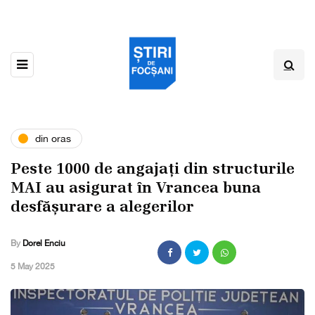
din oras
Peste 1000 de angajați din structurile
MAI au asigurat în Vrancea buna
desfășurare a alegerilor
By
Dorel Enciu
,
5 May 2025