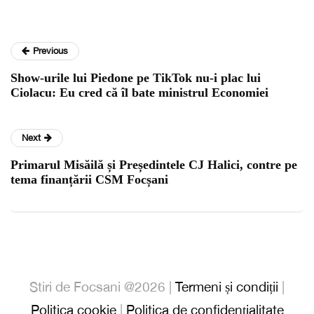
Previous
Show-urile lui Piedone pe TikTok nu-i plac lui
Ciolacu: Eu cred că îl bate ministrul Economiei
Next
Primarul Misăilă și Președintele CJ Halici, contre pe
tema finanțării CSM Focșani
Stiri de Focsani @2026 |
Termeni și condiții
|
Politica cookie
|
Politica de confidențialitate