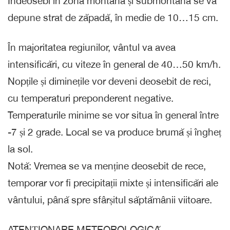
Îndeosebi în zona montană și submontană se va
depune strat de zăpadă, în medie de 10…15 cm.
În majoritatea regiunilor, vântul va avea
intensificări, cu viteze în general de 40…50 km/h.
Nopțile și diminețile vor deveni deosebit de reci,
cu temperaturi preponderent negative.
Temperaturile minime se vor situa în general între
-7 și 2 grade. Local se va produce brumă și îngheț
la sol.
Notă: Vremea se va menține deosebit de rece,
temporar vor fi precipitații mixte și intensificări ale
vântului, până spre sfârșitul săptămânii viitoare.
ATENȚIONARE METEOROLOGICĂ