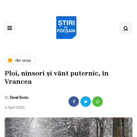
din oras
Ploi, ninsori și vânt puternic, în
Vrancea
By
Dorel Enciu
,
4 April 2025