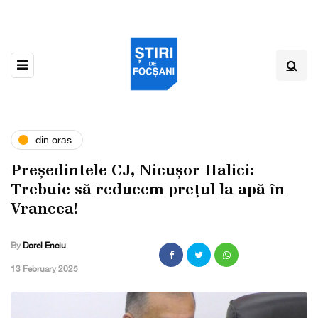
din oras
Președintele CJ, Nicușor Halici:
Trebuie să reducem prețul la apă în
Vrancea!
By
Dorel Enciu
,
13 February 2025