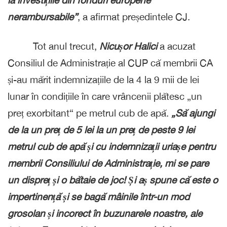
nerambursabile”
, a afirmat președintele CJ.
Tot anul trecut,
Nicușor Halici
a acuzat
Consiliul de Administrație al CUP că membrii CA
și-au mărit indemnizațiile de la 4 la 9 mii de lei
lunar în condițiile în care vrâncenii plătesc „un
preț exorbitant“ pe metrul cub de apă.
„Să ajungi
de la un preț de 5 lei la un preț de peste 9 lei
metrul cub de apă și cu indemnizații uriașe pentru
membrii Consiliului de Administrație, mi se pare
un dispreț și o bătaie de joc! Și aș spune că este o
impertinență și se bagă mâinile într-un mod
grosolan și incorect în buzunarele noastre, ale