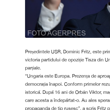
Președintele USR, Dominic Fritz, este primu
victoria partidului de opoziție Tisza din U
parțiale.
“Ungaria este Europa. Prezența de aproap
democrația înapoi. Conform primelor rezu
istorică. După 16 ani de Orbán Viktor, mag
care acesta a îndepărtat-o. Au ales speranț
propaganda de tip rusesc”, a scris Fritz 