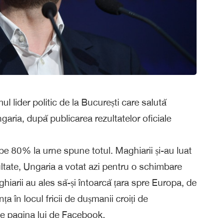
l lider politic de la București care salută
ngaria, după publicarea rezultatelor oficiale
e 80% la urne spune totul. Maghiarii și-au luat
ltate, Ungaria a votat azi pentru o schimbare
hiarii au ales să-și întoarcă țara spre Europa, de
a în locul fricii de dușmanii croiți de
pe pagina lui de Facebook.