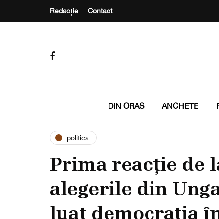
Redacție
Contact
DIN ORAS
ANCHETE
politica
Prima reacție de 
alegerile din Unga
luat democrația î