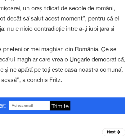
imișoarei, un oraș ridicat de secole de români,
pot decât să salut acest moment”, pentru că el
 nu e nicio contradicție între a-ți iubi țara și
a prietenilor mei maghiari din România. Ce se
fiecărui maghiar care vrea o Ungarie democratică,
e și ne apără pe toți este casa noastra comună,
t acasă”, a conchis Fritz.
er:
Trimite
Next