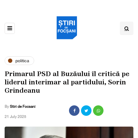
politica
Primarul PSD al Buzăului îl critică pe
liderul interimar al partidului, Sorin
Grindeanu
By
Stiri de Focsani
,
21 July 2025