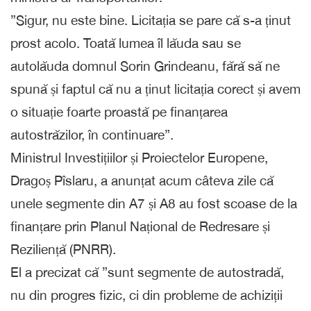
”Sigur, nu este bine. Licitația se pare că s-a ținut
prost acolo. Toată lumea îl lăuda sau se
autolăuda domnul Sorin Grindeanu, fără să ne
spună și faptul că nu a ținut licitația corect și avem
o situație foarte proastă pe finanțarea
autostrăzilor, în continuare”.
Ministrul Investițiilor și Proiectelor Europene,
Dragoș Pîslaru, a anunțat acum câteva zile că
unele segmente din A7 și A8 au fost scoase de la
finanțare prin Planul Național de Redresare și
Reziliență (PNRR).
El a precizat că ”sunt segmente de autostradă,
nu din progres fizic, ci din probleme de achiziții