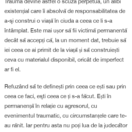
Trauma devine astfel o scuză perpetuă, un alibi
existențial care îi absolvă de responsabilitatea de
a-şi construi o viață în ciuda a ceea ce li s-a
întâmplat. Este mai ușor să fii victimă permanentă
decât să accepți că, la un moment dat, trebuie să
iei ceea ce ai primit de la viață și să construiești
ceva cu materialul disponibil, oricât de imperfect
ar fi el.
Refuzând sǎ te definești prin ceea ce ești sau prin
ceea ce faci, eşti ceea ce ți s-a făcut. Ești în
permanență în relație cu agresorul, cu
evenimentul traumatic, cu circumstanțele care te-
au rănit. Iar pentru asta nu poți lua de la judecǎtor