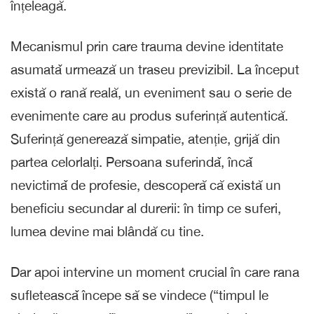
înțeleagă.
Mecanismul prin care trauma devine identitate
asumatǎ urmează un traseu previzibil. La început
există o rană reală, un eveniment sau o serie de
evenimente care au produs suferință autentică.
Suferință generează simpatie, atenție, grijă din
partea celorlalți. Persoana suferindǎ, încǎ
nevictimǎ de profesie, descoperă că există un
beneficiu secundar al durerii: în timp ce suferi,
lumea devine mai blândă cu tine.
Dar apoi intervine un moment crucial în care rana
sufleteascǎ începe să se vindece (“timpul le