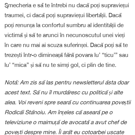
Şmecheria e sǎ te întrebi nu dacă poți supraviețui
traumei, ci dacă poți supraviețui libertǎții. Dacă
poți renunța la confortul sumbru al identității de
victimă și să te arunci în necunoscutul unei vieți
în care nu mai ai scuza suferinței. Dacă poți să te
trezești într-o dimineață fără povara lu’ “ticu’” sau
lu’ “mica” și să nu te simți gol, ci plin de tine.
Notă: Am zis să las pentru newsletterul ăsta doar
acest text. Să nu îl murdăresc cu politică și alte
alea. Voi reveni spre seară cu continuarea poveștii
Rodicăi Stănoiu. Am înțeles că aseară pe o
televiziune o maimuță de avocată a avut chef de
povești despre mine. Îi arăt eu cotoarbei uscate