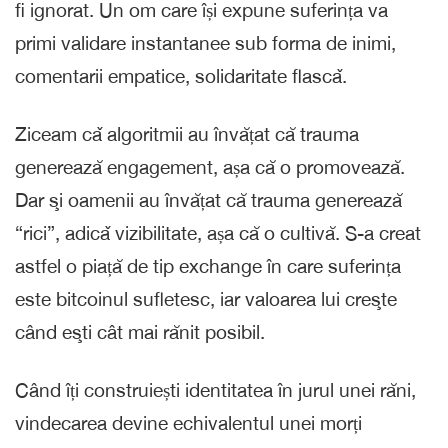
fi ignorat. Un om care își expune suferința va
primi validare instantanee sub forma de inimi,
comentarii empatice, solidaritate flascǎ.
Ziceam cǎ algoritmii au învățat că trauma
generează engagement, așa că o promovează.
Dar şi oamenii au învățat că trauma generează
“rici”, adicǎ vizibilitate, așa că o cultivă. S-a creat
astfel o piață de tip exchange în care suferința
este bitcoinul sufletesc, iar valoarea lui creşte
când eşti cât mai rănit posibil.
Când îți construiești identitatea în jurul unei răni,
vindecarea devine echivalentul unei morți