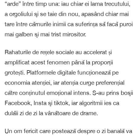
“arde” între timp una: iau chiar ei lama trecutului,
a orgoliului şi se taie din nou, apasând chiar mai
tare între cǎrnurile inimii ca suferința sǎ facǎ puroi
mai galben şi mai trist mirositor.
Rahaturile de rețele sociale au accelerat și
amplificat acest fenomen până la proporții
grotești. Platformele digitale funcționează pe
economia atenției, iar atenția curge preferențial
către conținutul emoțional intens. S-au prins boşii
Facebook, Insta şi tiktok, iar algoritmii ies ca
dulǎii zi de zi la vânǎtoare de drame.
Un om fericit care postează despre o zi banală va