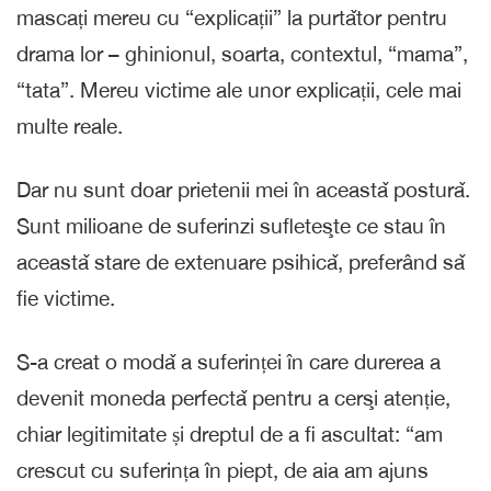
mascați mereu cu “explicații” la purtǎtor pentru
drama lor – ghinionul, soarta, contextul, “mama”,
“tata”. Mereu victime ale unor explicații, cele mai
multe reale.
Dar nu sunt doar prietenii mei în aceastǎ posturǎ.
Sunt milioane de suferinzi sufleteşte ce stau în
aceastǎ stare de extenuare psihicǎ, preferând sǎ
fie victime.
S-a creat o modǎ a suferinței în care durerea a
devenit moneda perfectǎ pentru a cerşi atenție,
chiar legitimitate și dreptul de a fi ascultat: “am
crescut cu suferința în piept, de aia am ajuns