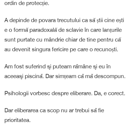
ordin de protecție.
A depinde de povara trecutului ca să știi cine ești
e o formă paradoxală de sclavie în care lanțurile
sunt purtate cu mândrie chiar de tine pentru că
au devenit singura fericire pe care o recunoști.
Am fost suferind şi puteam rǎmâne şi eu în
aceeaşi piscinǎ. Dar simțeam cǎ mǎ descompun.
Psihologii vorbesc despre eliberare. Da, e corect.
Dar eliberarea ca scop nu ar trebui sǎ fie
prioritatea.