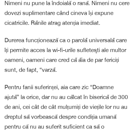
Nimeni nu pune la îndoială o rană. Nimeni nu cere
dovezi suplimentare când cineva își expune
cicatricile. Rǎnile atrag atenția imediat.
Durerea funcționează ca o parolǎ universalǎ care
îți permite acces la wi-fi-urile sufleteşti ale multor
oameni, oameni care cred cǎ ǎia de par fericiți
sunt, de fapt, “varzǎ.
Pentru fanii suferinței, aia care zic “Doamne
ajutǎ” la orice, dar nu au cǎlcat în bisericǎ de 300
de ani, cei cât de cât mulțumiți de viețile lor nu au
dreptul să vorbească despre condiția umană
pentru că nu au suferit suficient ca să o