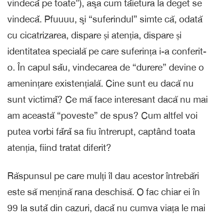
vindecǎ pe toate”), aşa cum tǎietura la deget se
vindecǎ. Pfuuuu, şi “suferindul” simte că, odată
cu cicatrizarea, dispare și atenția, dispare și
identitatea specială pe care suferința i-a conferit-
o. În capul sǎu, vindecarea de “durere” devine o
amenințare existențială. Cine sunt eu dacă nu
sunt victimǎ? Ce mă face interesant dacă nu mai
am această “poveste” de spus? Cum altfel voi
putea vorbi fǎrǎ sa fiu întrerupt, captând toata
atenția, fiind tratat diferit?
Răspunsul pe care mulți îl dau acestor întrebări
este să mențină rana deschisă. O fac chiar ei în
99 la sutǎ din cazuri, dacǎ nu cumva viața le mai