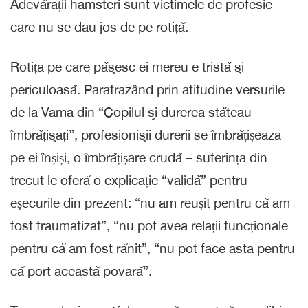
Adevărații hamsteri sunt victimele de profesie
care nu se dau jos de pe rotiță.
Rotița pe care pǎşesc ei mereu e tristǎ şi
periculoasǎ. Parafrazând prin atitudine versurile
de la Vama din “Copilul şi durerea stǎteau
îmbrǎțişați”, profesionişii durerii se îmbrățișeaza
pe ei înșiși, o îmbrǎțișare crudǎ – suferința din
trecut le oferă o explicație “validǎ” pentru
eșecurile din prezent: “nu am reușit pentru că am
fost traumatizat”, “nu pot avea relații funcționale
pentru că am fost rănit”, “nu pot face asta pentru
că port această povară”.