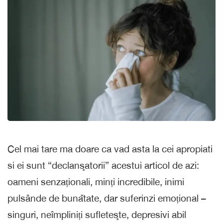
Cel mai tare ma doare ca vad asta la cei apropiati
si ei sunt “declanşatorii” acestui articol de azi:
oameni senzaționali, minți incredibile, inimi
pulsânde de bunǎtate, dar suferinzi emoțional –
singuri, neîmpliniți sufleteşte, depresivi abil