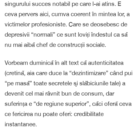
singurului succes notabil pe care l-ai atins. E
ceva pervers aici, cumva coerent în mintea lor, a
victimelor profesioniste. Care se deosebesc de
depresivii “normali” ce sunt loviți îndestul ca sǎ
nu mai aibǎ chef de construcții sociale.
Vorbeam duminicǎ în alt text cǎ autenticitatea
(cretinǎ, aia care duce la “dezintimizare” când pui
“pe masǎ” toate secretele şi slǎbiciunile tale) a
devenit cel mai râvnit bun de consum, dar
suferința e “de regiune superior”, cǎci oferă ceva
ce fericirea nu poate oferi: credibilitate
instantanee.