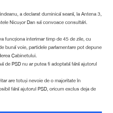
ndeanu, a declarat duminică seară, la Antena 3,
ntele Nicușor Dan să convoace consultări.
va funcționa interimar timp de 45 de zile, cu
 de bună voie, partidele parlamentare pot depune
erea Cabinetului.
ă de PSD nu ar putea fi adoptată fără ajutorul
tar are totuși nevoie de o majoritate în
osibil fără ajutorul PSD, oricum exclus deja de