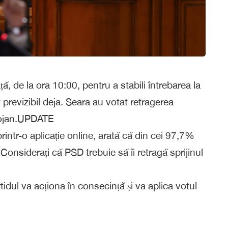
ă, de la ora 10:00, pentru a stabili întrebarea la
 previzibil deja. Seara au votat retragerea
Bolojan.UPDATE
rintr-o aplicație online, arată că din cei 97,7%
Considerați că PSD trebuie să îi retragă sprijinul
idul va acționa în consecință și va aplica votul