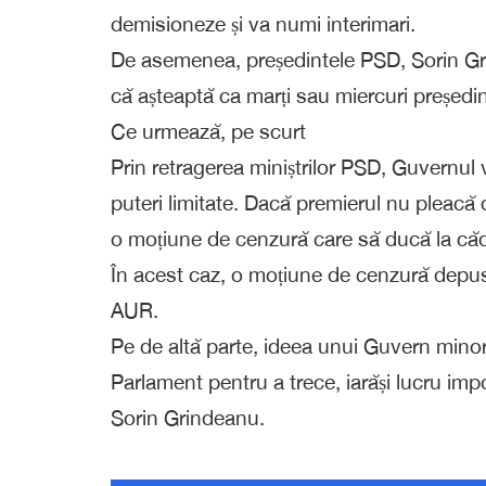
demisioneze și va numi interimari.
De asemenea, președintele PSD, Sorin Gri
că așteaptă ca marți sau miercuri președi
Ce urmează, pe scurt
Prin retragerea miniștrilor PSD, Guvernul 
puteri limitate. Dacă premierul nu pleacă
o moțiune de cenzură care să ducă la căd
În acest caz, o moțiune de cenzură depus
AUR.
Pe de altă parte, ideea unui Guvern minori
Parlament pentru a trece, iarăși lucru imp
Sorin Grindeanu.