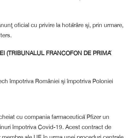
nţ oficial cu privire la hotărâre şi, prin urmare,
ters.
EI (TRIBUNALUL FRANCOFON DE PRIMĂ
ech împotriva României şi împotriva Poloniei
cheiat cu compania farmaceutică Pfizer un
inuri împotriva Covid-19. Acest contract de
lor membre ale UE în urma unei proceduri centrale