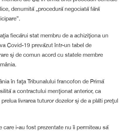
ublice, denumită „procedură negociată fără
icipare”.
gaţia fiecărui stat membru de a achiziţiona un
va Covid-19 prevăzut într-un tabel de
orare şi de comun acord cu statele membre
omânia.
ia în faţa Tribunalului francofon de Primă
ilită a contractului menţionat anterior, ca
relua livrarea tuturor dozelor şi de a plăti preţul
le care i-au fost prezentate nu îi permiteau să