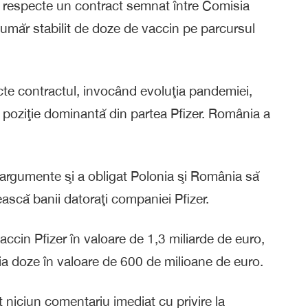
să respecte un contract semnat între Comisia
număr stabilit de doze de vaccin pe parcursul
ecte contractul, invocând evoluţia pandemiei,
e poziţie dominantă din partea Pfizer. România a
 argumente şi a obligat Polonia şi România să
ească banii datoraţi companiei Pfizer.
accin Pfizer în valoare de 1,3 miliarde de euro,
ia doze în valoare de 600 de milioane de euro.
t niciun comentariu imediat cu privire la