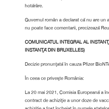
hotărâre.
Guvernul român a declarat că nu are un anu
nu poate face comentarii, precizează Reu
COMUNICATUL INTEGRAL AL INSTANŢ
INSTANŢĂ DIN BRUXELLES)
Decizie pronunţată în cauza Pfizer BioNT
În ceea ce priveşte România:
La 20 mai 2021, Comisia Europeană a în
contract de achiziţie a unor doze de vacc
achiziţie a fost încheiat în numele state