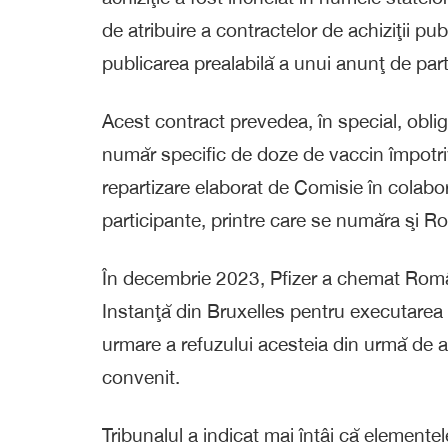
de atribuire a contractelor de achiziţii p
publicarea prealabilă a unui anunţ de part
Acest contract prevedea, în special, obli
număr specific de doze de vaccin împotri
repartizare elaborat de Comisie în colab
participante, printre care se număra şi R
În decembrie 2023, Pfizer a chemat Român
Instanţă din Bruxelles pentru executarea s
urmare a refuzului acesteia din urmă de a p
convenit.
Tribunalul a indicat mai întâi că elemente