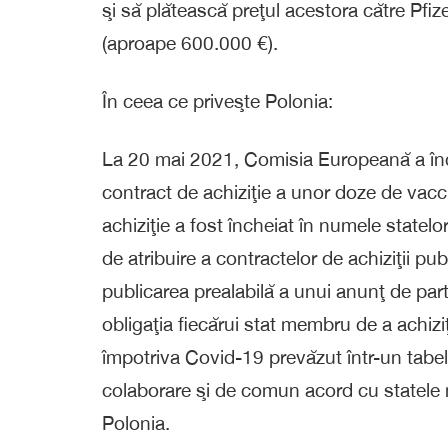
şi să plătească preţul acestora către P
(aproape 600.000 €).
În ceea ce priveşte Polonia:
La 20 mai 2021, Comisia Europeană a în
contract de achiziţie a unor doze de vacc
achiziţie a fost încheiat în numele state
de atribuire a contractelor de achiziţii p
publicarea prealabilă a unui anunţ de part
obligaţia fiecărui stat membru de a achiz
împotriva Covid-19 prevăzut într-un tabel
colaborare şi de comun acord cu statele 
Polonia.