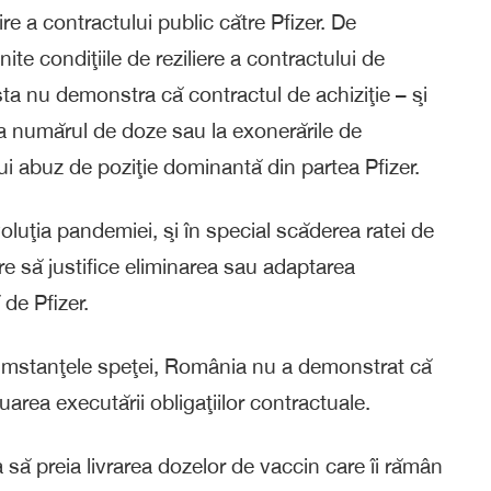
re a contractului public către Pfizer. De
te condiţiile de reziliere a contractului de
sta nu demonstra că contractul de achiziţie – şi
, la numărul de doze sau la exonerările de
ui abuz de poziţie dominantă din partea Pfizer.
luţia pandemiei, şi în special scăderea ratei de
re să justifice eliminarea sau adaptarea
 de Pfizer.
ircumstanţele speţei, România nu a demonstrat că
uarea executării obligaţiilor contractuale.
 să preia livrarea dozelor de vaccin care îi rămân