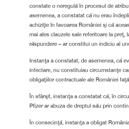
constate o neregulă în procesul de atribui
asemenea, a constatat că nu erau îndeplini
achiziţie în favoarea României şi că acea
mai ales clauzele sale referitoare la preţ
răspundere – ar constitui un indiciu al un
Instanţa a constatat, de asemenea, că evo
infectare, nu constituiau circumstanţe ca
obligaţiilor contractuale ale României faţă
În sfârşit, instanţa a constatat că, în c
Pfizer ar abuza de dreptul său prin contin
În consecinţă, instanţa a obligat România