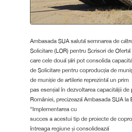
Ambasada SUA salută semnarea de către 
Solicitare (LOR) pentru Scrisori de Ofertă 
care cele două țări pot consolida capacită
de Solicitare pentru coproducția de muniț
de muniție de artilerie reprezintă un prim
pas esențial în dezvoltarea capacității de
României, precizează Ambasada SUA la B
“Implementarea cu
succes a acestui tip de proiecte de copro
întreaga regiune și consolidează