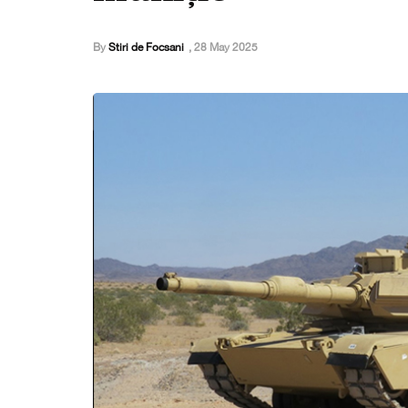
By
Stiri de Focsani
,
28 May 2025