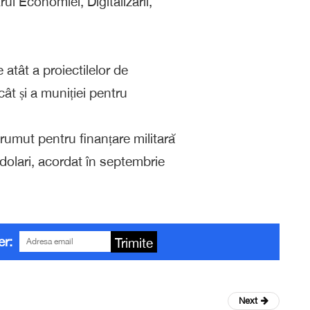
ul Economiei, Digitalizării,
 atât a proiectilelor de
ât și a muniției pentru
umut pentru finanțare militară
dolari, acordat în septembrie
er:
Trimite
Next