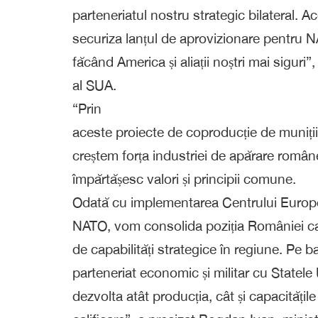
parteneriatul nostru strategic bilateral. 
securiza lanțul de aprovizionare pentru N
făcând America și aliații noștri mai siguri
al SUA.
“Prin
aceste proiecte de coproducție de muniți
creștem forța industriei de apărare române
împărtășesc valori și principii comune.
Odată cu implementarea Centrului Europ
NATO, vom consolida poziția României ca p
de capabilități strategice în regiune. Pe b
parteneriat economic și militar cu Statel
dezvolta atât producția, cât și capacitățil