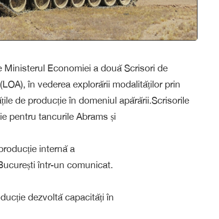
Ministerul Economiei a două Scrisori de
(LOA), în vederea explorării modalităților prin
țile de producție în domeniul apărării.Scrisorile
ie pentru tancurile Abrams și
 producție internă a
ucurești într-un comunicat.
ducție dezvoltă capacități în