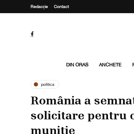
Redacție
Contact
DIN ORAS
ANCHETE
politica
România a semnat
solicitare pentru
muniție