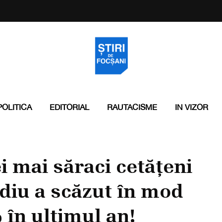
POLITICA
EDITORIAL
RAUTACISME
IN VIZOR
 mai săraci cetățeni
ediu a scăzut în mod
 în ultimul an!