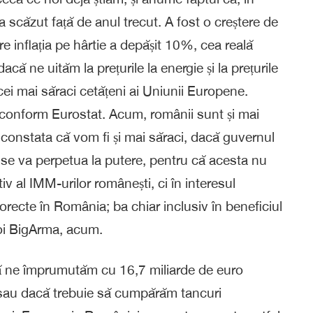
a scăzut față de anul trecut. A fost o creștere de
re inflația pe hârtie a depășit 10%, cea reală
că ne uităm la prețurile la energie și la prețurile
cei mai săraci cetățeni ai Uniunii Europene.
e, conform Eurostat. Acum, românii sunt și mai
m constata că vom fi și mai săraci, dacă guvernul
, se va perpetua la putere, pentru că acesta nu
v al IMM-urilor românești, ci în interesul
corecte în România; ba chiar inclusiv în beneficiul
oi BigArma, acum.
ă ne împrumutăm cu 16,7 miliarde de euro
sau dacă trebuie să cumpărăm tancuri