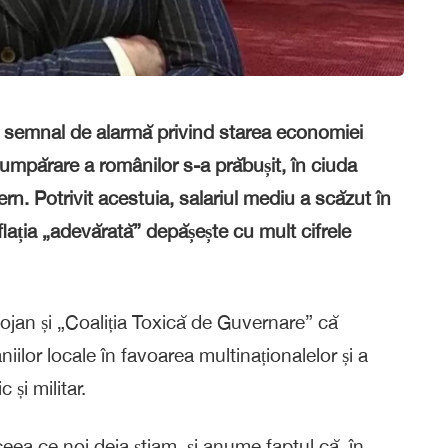
semnal de alarmă privind starea economiei
umpărare a românilor s-a prăbușit, în ciuda
rn. Potrivit acestuia, salariul mediu a scăzut în
flația „adevărată” depășește cu mult cifrele
ojan și „Coaliția Toxică de Guvernare” că
iilor locale în favoarea multinaționalelor și a
și militar.
ceea ce noi deja știam, și anume faptul că, în