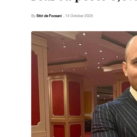
By
Stiri de Focsani
,
14 October 2025