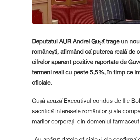
Deputatul AUR Andrei Gușă trage un nou 
românești, afirmând că puterea reală de c
cifrelor aparent pozitive raportate de Guve
termeni reali cu peste 5,5%, în timp ce in
oficiale.
Gușă acuză Executivul condus de Ilie Bol
sacrifică interesele românilor și ale compan
marilor corporații din domeniul farmaceutic 
„Au apărut datele oficiale și ele confirmă 