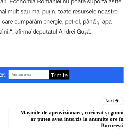
olari. Economia României nu poate suporta astfel
, mai mult sau mai puțin, toate resursele noastre
în care cumpărăm energie, petrol, până și apa
răini.“, afirmă deputatul Andrei Gușă.
er:
Trimite
Next
Mașinile de aprovizionare, curierat și gunoi
ar putea avea interzis la anumite ore în
București