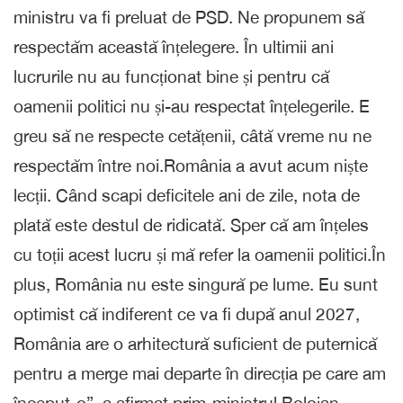
ministru va fi preluat de PSD. Ne propunem să
respectăm această înțelegere. În ultimii ani
lucrurile nu au funcționat bine și pentru că
oamenii politici nu și-au respectat înțelegerile. E
greu să ne respecte cetățenii, câtă vreme nu ne
respectăm între noi.România a avut acum niște
lecții. Când scapi deficitele ani de zile, nota de
plată este destul de ridicată. Sper că am înțeles
cu toții acest lucru și mă refer la oamenii politici.În
plus, România nu este singură pe lume. Eu sunt
optimist că indiferent ce va fi după anul 2027,
România are o arhitectură suficient de puternică
pentru a merge mai departe în direcția pe care am
început-o”, a afirmat prim-ministrul Bolojan.