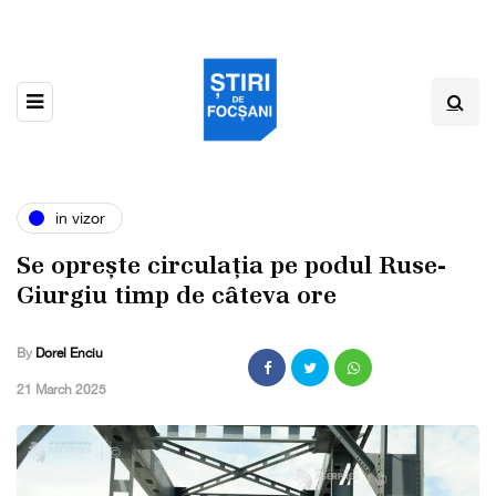
in vizor
Se oprește circulația pe podul Ruse-
Giurgiu timp de câteva ore
By
Dorel Enciu
,
21 March 2025