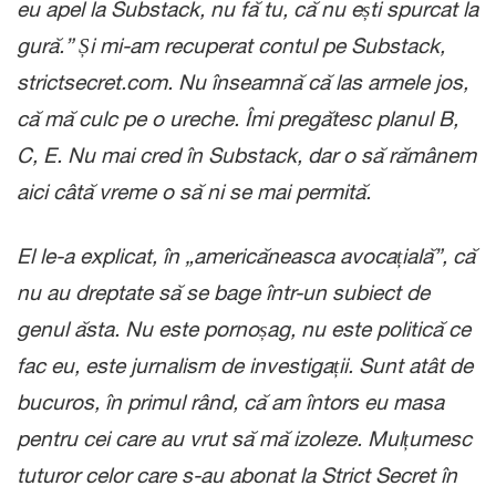
eu apel la Substack, nu fă tu, că nu ești spurcat la
gură.” Și mi-am recuperat contul pe Substack,
strictsecret.com. Nu înseamnă că las armele jos,
că mă culc pe o ureche. Îmi pregătesc planul B,
C, E. Nu mai cred în Substack, dar o să rămânem
aici câtă vreme o să ni se mai permită.
El le-a explicat, în „americăneasca avocațială”, că
nu au dreptate să se bage într-un subiect de
genul ăsta. Nu este pornoșag, nu este politică ce
fac eu, este jurnalism de investigații. Sunt atât de
bucuros, în primul rând, că am întors eu masa
pentru cei care au vrut să mă izoleze. Mulțumesc
tuturor celor care s-au abonat la Strict Secret în