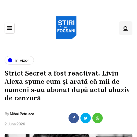
in vizor
Strict Secret a fost reactivat. Liviu
Alexa spune cum și arată că mii de
oameni s-au abonat după actul abuziv
de cenzură
By
Mihai Petrusca
,
2 June 2026