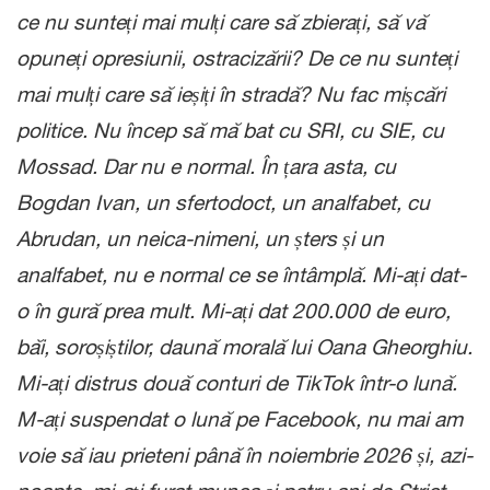
ce nu sunteți mai mulți care să zbierați, să vă
opuneți opresiunii, ostracizării? De ce nu sunteți
mai mulți care să ieșiți în stradă? Nu fac mișcări
politice. Nu încep să mă bat cu SRI, cu SIE, cu
Mossad. Dar nu e normal. În țara asta, cu
Bogdan Ivan, un sfertodoct, un analfabet, cu
Abrudan, un neica-nimeni, un șters și un
analfabet, nu e normal ce se întâmplă. Mi-ați dat-
o în gură prea mult. Mi-ați dat 200.000 de euro,
băi, soroșiștilor, daună morală lui Oana Gheorghiu.
Mi-ați distrus două conturi de TikTok într-o lună.
M-ați suspendat o lună pe Facebook, nu mai am
voie să iau prieteni până în noiembrie 2026 și, azi-