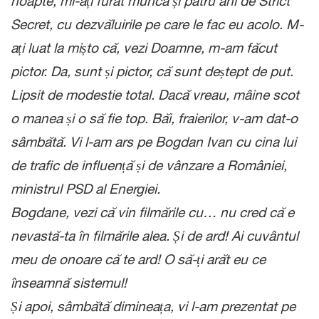
noapte, mi-ați furat munca și patru ani de Strict
Secret, cu dezvăluirile pe care le fac eu acolo. M-
ați luat la mișto că, vezi Doamne, m-am făcut
pictor. Da, sunt și pictor, că sunt deștept de put.
Lipsit de modestie total. Dacă vreau, mâine scot
o manea și o să fie top. Băi, fraierilor, v-am dat-o
sâmbătă. Vi l-am ars pe Bogdan Ivan cu cina lui
de trafic de influență și de vânzare a României,
ministrul PSD al Energiei.
Bogdane, vezi că vin filmările cu… nu cred că e
nevastă-ta în filmările alea. Și de ard! Ai cuvântul
meu de onoare că te ard! O să-ți arăt eu ce
înseamnă sistemul!
Și apoi, sâmbătă dimineața, vi l-am prezentat pe