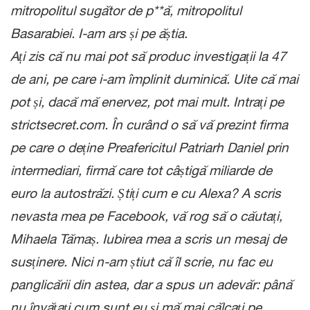
mitropolitul sugător de p**ă, mitropolitul
Basarabiei. I-am ars și pe ăștia.
Ați zis că nu mai pot să produc investigații la 47
de ani, pe care i-am împlinit duminică. Uite că mai
pot și, dacă mă enervez, pot mai mult. Intrați pe
strictsecret.com. În curând o să vă prezint firma
pe care o deține Preafericitul Patriarh Daniel prin
intermediari, firmă care tot câștigă miliarde de
euro la autostrăzi. Știți cum e cu Alexa? A scris
nevasta mea pe Facebook, vă rog să o căutați,
Mihaela Tămaș. Iubirea mea a scris un mesaj de
susținere. Nici n-am știut că îl scrie, nu fac eu
panglicării din astea, dar a spus un adevăr: până
nu învățați cum sunt eu și mă mai călcați pe