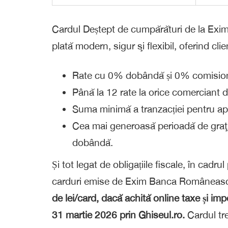
Cardul Deștept de cumpărături de la Ex
plată modern, sigur şi flexibil, oferind clienț
Rate cu 0% dobândă și 0% comision
Până la 12 rate la orice comerciant di
Suma minimă a tranzacției pentru apli
Cea mai generoasă perioadă de graţie
dobândă.
Și tot legat de obligațiile fiscale, în cadr
carduri emise de Exim Banca Româneasc
de lei/card, dacă achită online taxe și imp
31 martie 2026 prin Ghiseul.ro.
Cardul tr