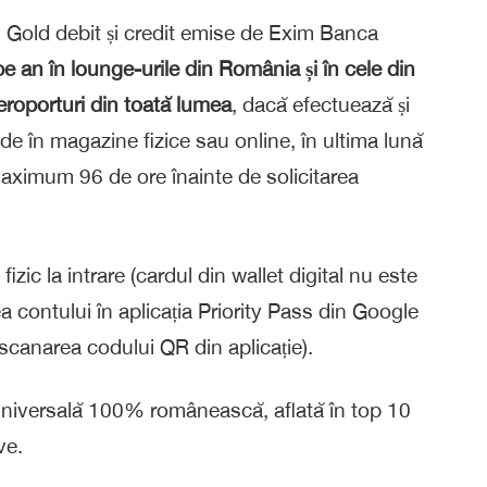
d Gold debit și credit emise de Exim Banca
 pe an în
lounge-urile din România și în cele din
eroporturi din toată lumea
, dacă efectuează și
e în magazine fizice sau online, în ultima lună
maximum 96 de ore înainte de solicitarea
zic la intrare (cardul din wallet digital nu este
ea contului în aplicația Priority Pass din Google
scanarea codului QR din aplicație).
iversală 100% românească, aflată în top 10
ve.