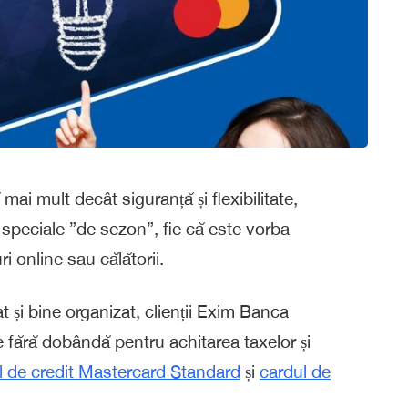
 mult decât siguranță și flexibilitate,
 speciale ”de sezon”, fie că este vorba
i online sau călătorii.
t și bine organizat, clienții Exim Banca
 fără dobândă pentru achitarea taxelor și
l de credit Mastercard Standard
și
cardul de