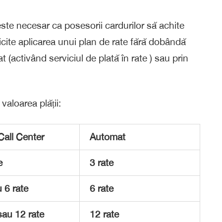
ste necesar ca posesorii cardurilor să achite
olicite aplicarea unui plan de rate fără dobândă
 (activând serviciul de plată în rate ) sau prin
valoarea plății:
Call Center
Automat
e
3 rate
 6 rate
6 rate
sau 12 rate
12 rate