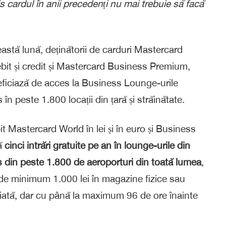
is cardul în anii precedenți nu mai trebuie să facă
eastă lună, deținătorii de carduri Mastercard
ebit și credit și Mastercard Business Premium,
ciază de acces la Business Lounge-urile
în peste 1.800 locații din țară și străinătate.
it Mastercard World în lei și în euro și Business
ă
cinci intrări gratuite
pe an în lounge-urile din
ss din peste 1.800 de aeroporturi din toată lumea
,
 de minimum 1.000 lei în magazine fizice sau
heiată, dar cu până la maximum 96 de ore înainte