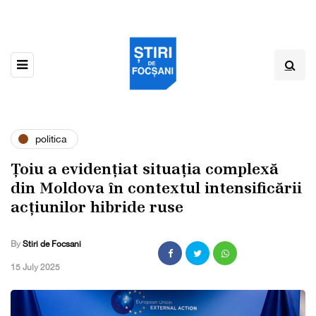
politica
Țoiu a evidențiat situația complexă
din Moldova în contextul intensificării
acțiunilor hibride ruse
By
Stiri de Focsani
,
15 July 2025