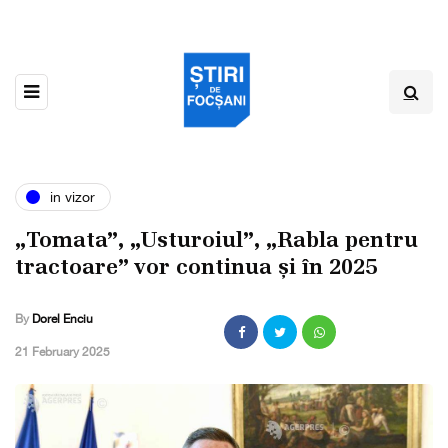
in vizor
„Tomata”, „Usturoiul”, „Rabla pentru
tractoare” vor continua și în 2025
By
Dorel Enciu
,
21 February 2025