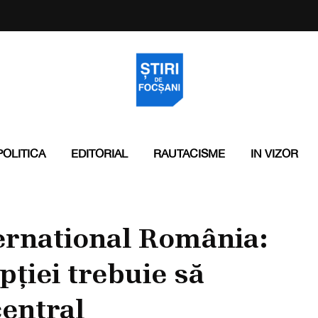
POLITICA
EDITORIAL
RAUTACISME
IN VIZOR
ernational România:
ției trebuie să
central