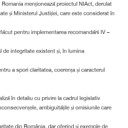
l Romania menționează proiectul NIAct, derulat
e și Ministerul Justiției, care este considerat în
e făcut pentru implementarea recomandării IV –
l de integritate existent și, în lumina
ntru a spori claritatea, coerența și caracterul
liză în detaliu cu privire la cadrul legislativ
inconsecvențele, ambiguitățile și omisiunile care
egritate din România, dar oferind și exemple de