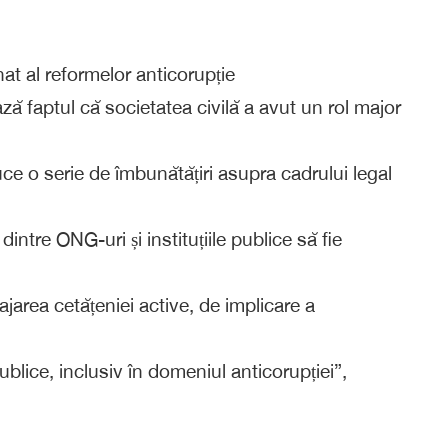
t al reformelor anticorupție
ază faptul că societatea civilă a avut un rol major
ce o serie de îmbunătățiri asupra cadrului legal
dintre ONG-uri și instituțiile publice să fie
area cetățeniei active, de implicare a
publice, inclusiv în domeniul anticorupției”,