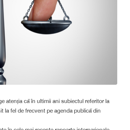
tenția că în ultimii ani subiectul referitor la
it la fel de frecvent pe agenda publică din
ate în cele mai recente rapoarte internaționale