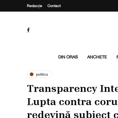
Redacție
Contact
DIN ORAS
ANCHETE
politica
Transparency Int
Lupta contra corup
redevină subiect 