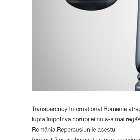
Transparency International Romania atrage a
lupta împotriva corupției nu s-a mai regăs
România.Repercusiunile acestui
fapt pot fi ușor observate și sunt mențion