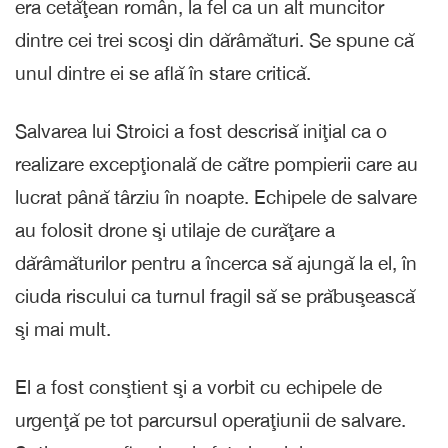
era cetăţean român, la fel ca un alt muncitor
dintre cei trei scoşi din dărâmături. Se spune că
unul dintre ei se află în stare critică.
Salvarea lui Stroici a fost descrisă iniţial ca o
realizare excepţională de către pompierii care au
lucrat până târziu în noapte. Echipele de salvare
au folosit drone şi utilaje de curăţare a
dărâmăturilor pentru a încerca să ajungă la el, în
ciuda riscului ca turnul fragil să se prăbuşească
şi mai mult.
El a fost conştient şi a vorbit cu echipele de
urgenţă pe tot parcursul operaţiunii de salvare.