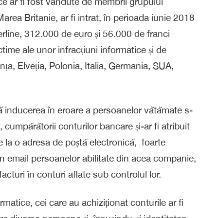
ce ar fi fost vândute de membrii grupului
rea Britanie, ar fi intrat, în perioada iunie 2018
erline, 312.000 de euro și 56.000 de franci
time ale unor infracțiuni informatice și de
ța, Elveția, Polonia, Italia, Germania, SUA,
că inducerea în eroare a persoanelor vătămate s-
, cumpărătorii conturilor bancare și-ar fi atribuit
de la o adresa de poștă electronică, foarte
un email persoanelor abilitate din acea companie,
acturi în conturi aflate sub controlul lor.
tice, cei care au achiziționat conturile ar fi