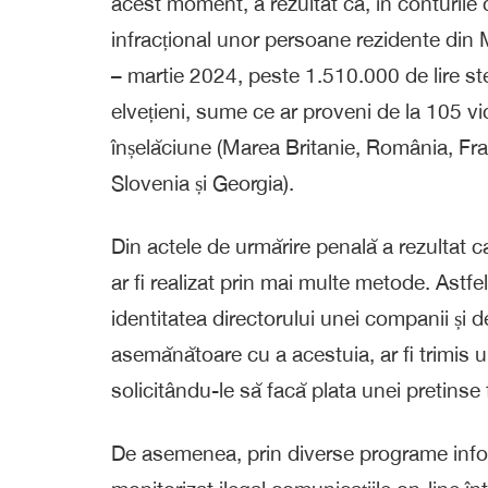
acest moment, a rezultat că, în conturile 
infracțional unor persoane rezidente din Ma
– martie 2024, peste 1.510.000 de lire st
elvețieni, sume ce ar proveni de la 105 vic
înșelăciune (Marea Britanie, România, Fran
Slovenia și Georgia).
Din actele de urmărire penală a rezultat 
ar fi realizat prin mai multe metode. Astfel
identitatea directorului unei companii și 
asemănătoare cu a acestuia, ar fi trimis 
solicitându-le să facă plata unei pretinse f
De asemenea, prin diverse programe informa