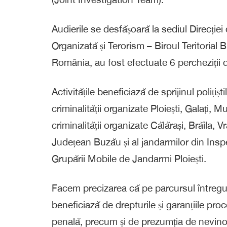
Audierile se desfășoară la sediul Direcției 
Organizată și Terorism – Biroul Teritoria
România, au fost efectuate 6 percheziții dom
Activitățile beneficiază de sprijinul poliți
criminalității organizate Ploiești, Galați, 
criminalității organizate Călărași, Brăila, 
Județean Buzău și al jandarmilor din Ins
Grupării Mobile de Jandarmi Ploiești.
Facem precizarea că pe parcursul întregu
beneficiază de drepturile și garanțiile p
penală, precum și de prezumția de nevino