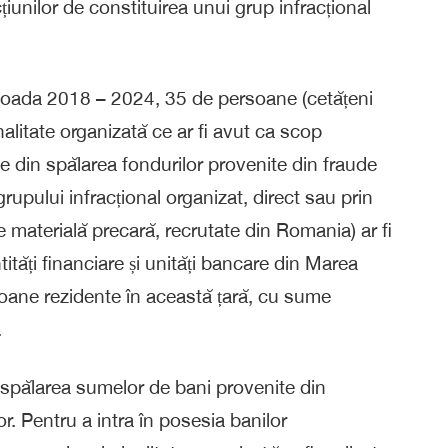
cțiunilor de constituirea unui grup infracțional
perioada 2018 – 2024, 35 de persoane (cetățeni
nalitate organizată ce ar fi avut ca scop
e din spălarea fondurilor provenite din fraude
grupului infracțional organizat, direct sau prin
e materială precară, recrutate din Romania) ar fi
tăți financiare și unități bancare din Marea
rsoane rezidente în această țară, cu sume
.
ru spălarea sumelor de bani provenite din
or. Pentru a intra în posesia banilor