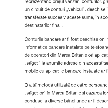
reprezentând prețul vânzării conturilor, gr
un circuit de conturi „vehicul”, deschise î
transferate succesiv aceste sume, în scopu
destinatarilor finali.
Conturile bancare ar fi fost deschise onli
informatice bancare instalate pe telefoa
de operatori din Marea Britanie ori aplicaț
„săgeți” la anumite adrese din această ța
mobile cu aplicațiile bancare instalate ar 
O altă metodă utilizată de către persoanel
„săgeților” în Marea Britanie și cazarea lo
conduse la diverse bănci unde ar fi desch