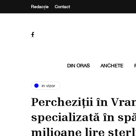
Redacție
Contact
DIN ORAS
ANCHETE
in vizor
Percheziții în Vra
specializată în sp
milioane lire ster