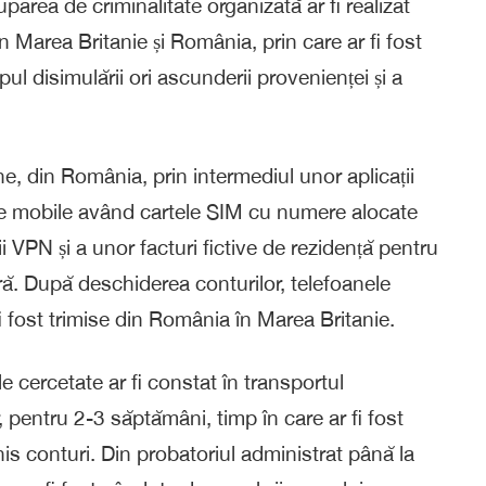
uparea de criminalitate organizată ar fi realizat
n Marea Britanie și România, prin care ar fi fost
l disimulării ori ascunderii provenienței și a
ne, din România, prin intermediul unor aplicații
ne mobile având cartele SIM cu numere alocate
ii VPN și a unor facturi fictive de rezidență pentru
ră. După deschiderea conturilor, telefoanele
fi fost trimise din România în Marea Britanie.
e cercetate ar fi constat în transportul
r, pentru 2-3 săptămâni, timp în care ar fi fost
is conturi. Din probatoriul administrat până la