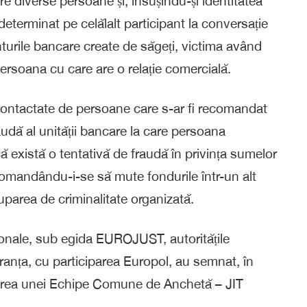
tre diverse persoane și, însușindu-și identitatea
fi determinat pe celălalt participant la conversație
nturile bancare create de săgeți, victima având
ersoana cu care are o relație comercială.
st contactate de persoane care s-ar fi recomandat
udă al unității bancare la care persoana
că există o tentativă de fraudă în privința sumelor
comandându-i-se să mute fondurile într-un alt
ruparea de criminalitate organizată.
ționale, sub egida EUROJUST, autoritățile
ranța, cu participarea Europol, au semnat, în
tuirea unei Echipe Comune de Anchetă – JIT