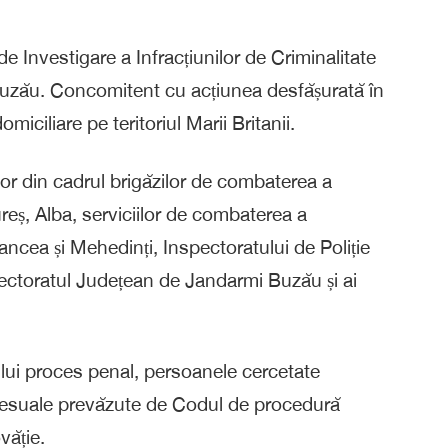
de Investigare a Infracțiunilor de Criminalitate
l Buzău. Concomitent cu acțiunea desfășurată în
iciliare pe teritoriul Marii Britanii.
știlor din cadrul brigăzilor de combaterea a
Mureș, Alba, serviciilor de combaterea a
Vrancea și Mehedinți, Inspectoratului de Poliție
pectoratul Județean de Jandarmi Buzău și ai
lui proces penal, persoanele cercetate
rocesuale prevăzute de Codul de procedură
văție.