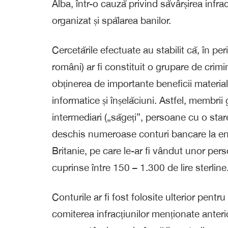
Alba, într-o cauză privind săvârșirea infra
organizat și spălarea banilor.
Cercetările efectuate au stabilit că, în 
români) ar fi constituit o grupare de crimi
obținerea de importante beneficii material
informatice și înșelăciuni. Astfel, membrii 
intermediari („săgeți”, persoane cu o star
deschis numeroase conturi bancare la enti
Britanie, pe care le-ar fi vândut unor pe
cuprinse între 150 – 1.300 de lire sterline
Conturile ar fi fost folosite ulterior pent
comiterea infracțiunilor menționate anteri