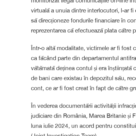
monitorizat ilegal comunicațiile on-line în
virtuală a unuia dintre interlocutori, l-ar 
să direcționeze fondurile financiare în co
reprezentarea că efectuează plata către p
Într-o altă modalitate, victimele ar fi fo
ca făcând parte din departamentul antifra
vătămată deținea contul și era înștiințată 
de bani care existau în depozitul său, re
cont, ce ar fi fost creat în fapt de către g
În vederea documentării activității infrac
judiciare din România, Marea Britanie și F
luna iulie 2024, un acord pentru consti
(Joint Investigation Team).