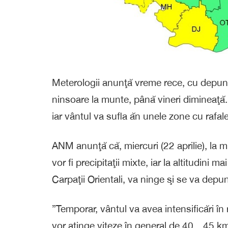
Meterologii anunţă vreme rece, cu depune
ninsoare la munte, până vineri dimineaţă.
iar vântul va sufla ăn unele zone cu rafale
ANM anunţă că, miercuri (22 aprilie), la mu
vor fi precipitaţii mixte, iar la altitudini 
Carpaţii Orientali, va ninge şi se va dep
”Temporar, vântul va avea intensificări în 
vor atinge viteze în general de 40…45 