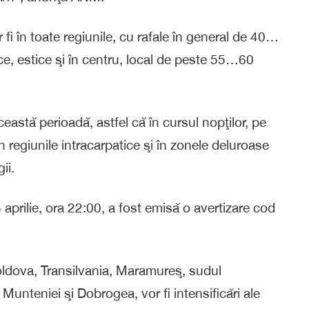
or fi în toate regiunile, cu rafale în general de 40…
ice, estice şi în centru, local de peste 55…60
ceastă perioadă, astfel că în cursul nopţilor, pe
n regiunile intracarpatice şi în zonele deluroase
ii.
 aprilie, ora 22:00, a fost emisă o avertizare cod
 Moldova, Transilvania, Maramureş, sudul
Munteniei şi Dobrogea, vor fi intensificări ale