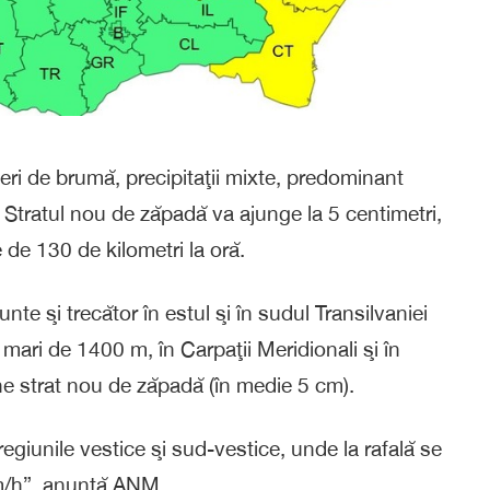
ri de brumă, precipitaţii mixte, predominant
 Stratul nou de zăpadă va ajunge la 5 centimetri,
 de 130 de kilometri la oră.
nte şi trecător în estul şi în sudul Transilvaniei
mai mari de 1400 m, în Carpaţii Meridionali şi în
une strat nou de zăpadă (în medie 5 cm).
regiunile vestice şi sud-vestice, unde la rafală se
km/h”, anunţă ANM.