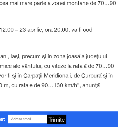
n cea mai mare parte a zonei montane de 70…90
12:00 – 23 aprilie, ora 20:00, va fi cod
ani, Iaşi, precum şi în zona joasă a judeţului
rnice ale vântului, cu viteze la rafală de 70…90
or fi şi în Carpaţii Meridionali, de Curbură şi în
600 m, cu rafale de 90…130 km/h”, anunţă
er:
Trimite