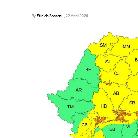
By
Stiri de Focsani
,
22 April 2026