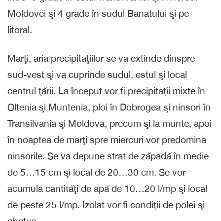
Moldovei şi 4 grade în sudul Banatului şi pe
litoral.
Marţi, aria precipitaţiilor se va extinde dinspre
sud-vest şi va cuprinde sudul, estul şi local
centrul ţării. La început vor fi precipitaţii mixte în
Oltenia şi Muntenia, ploi în Dobrogea şi ninsori în
Transilvania şi Moldova, precum şi la munte, apoi
în noaptea de marţi spre miercuri vor predomina
ninsorile. Se va depune strat de zăpadă în medie
de 5…15 cm şi local de 20…30 cm. Se vor
acumula cantităţi de apă de 10…20 l/mp şi local
de peste 25 l/mp. Izolat vor fi condiţii de polei şi
gheţuş.