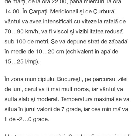
de marţi, de la ora 22.00, până miercuri, la ora
14.00. În Carpaţii Meridionali şi de Curbură,
vântul va avea intensificări cu viteze la rafală de
70…90 km/h, va fi viscol şi vizibilitatea redusă
sub 100 de metri. Se va depune strat de zăpadă
în medie de 10…20 cm (echivalent în apă de
15…25 l/mp).
În zona municipiului Bucureşti, pe parcursul zilei
de luni, cerul va fi mai mult noros, iar vântul va
sufla slab şi moderat. Temperatura maximă se va
situa în jurul valorii de 7 grade, iar cea minimă va
fi de -2…0 grade.