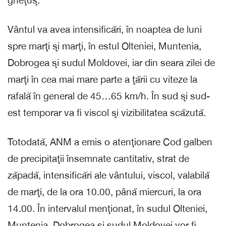
Vântul va avea intensificări, în noaptea de luni
spre marţi şi marţi, în estul Olteniei, Muntenia,
Dobrogea şi sudul Moldovei, iar din seara zilei de
marţi în cea mai mare parte a ţării cu viteze la
rafală în general de 45…65 km/h. În sud şi sud-
est temporar va fi viscol şi vizibilitatea scăzută.
Totodată, ANM a emis o atenţionare Cod galben
de precipitaţii însemnate cantitativ, strat de
zăpadă, intensificări ale vântului, viscol, valabilă
de marţi, de la ora 10.00, până miercuri, la ora
14.00. În intervalul menţionat, în sudul Olteniei,
Muntenia, Dobrogea şi sudul Moldovei vor fi