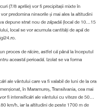
 (7/8 aprilie) vor fi precipitații mixte în
e vor predomina ninsorile și mai ales la altitudini
 se va depune strat nou de zăpadă (local de 10…15
valului, local se vor acumula cantități de apă de
gi24.ro.
r-un proces de răcire, astfel că până la începutul
ntru această perioadă. Izolat se va forma
i ale vântului care va fi valabil de luni de la ora
l menționat, în Maramureș, Transilvania, cea mai
or fi intensificări ale vântului cu viteze de 50…
80 km/h, iar la altitudini de peste 1700 m de