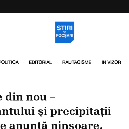
POLITICA
EDITORIAL
RAUTACISME
IN VIZOR
 din nou –
ântului și precipitații
e anunță ninsoare,