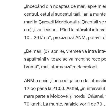
„Începând din noaptea de marți spre miercuri
centrul, estul și sudestul țării, iar la munt
mari în Carpații Meridionali și Orientali
cm) și va fi viscol. Până la sfârșitul inter
10…20 l/mp”, precizează ANM, potrivit di
„De marți (07 aprilie), vremea va intra înt
săptămânii viitoare se va menține rece pe
brumă”, mai informează meteorologii.
ANM a emis și un cod galben de intensificăr
12:oo până la 21:00. Astfel, „în intervalu
mare parte a Moldovei și nordul Crișanei, v
70 km/h. La munte, rafalele vor fi de 70…