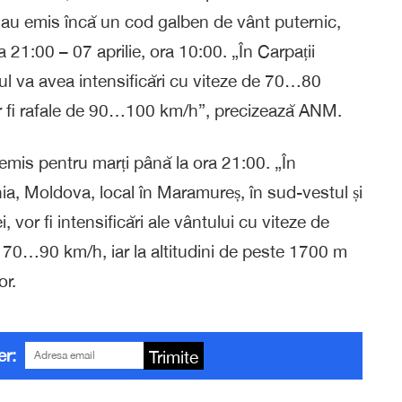
u emis încă un cod galben de vânt puternic,
ora 21:00 – 07 aprilie, ora 10:00. „În Carpații
tul va avea intensificări cu viteze de 70…80
vor fi rafale de 90…100 km/h”, precizează ANM.
mis pentru marți până la ora 21:00. „În
enia, Moldova, local în Maramureș, în sud-vestul și
 vor fi intensificări ale vântului cu viteze de
 70…90 km/h, iar la altitudini de peste 1700 m
or.
er:
Trimite