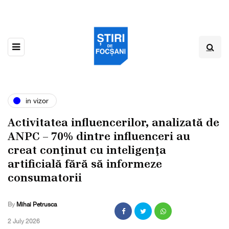
in vizor
Activitatea influencerilor, analizată de
ANPC – 70% dintre influenceri au
creat conţinut cu inteligenţa
artificială fără să informeze
consumatorii
By
Mihai Petrusca
,
2 July 2026