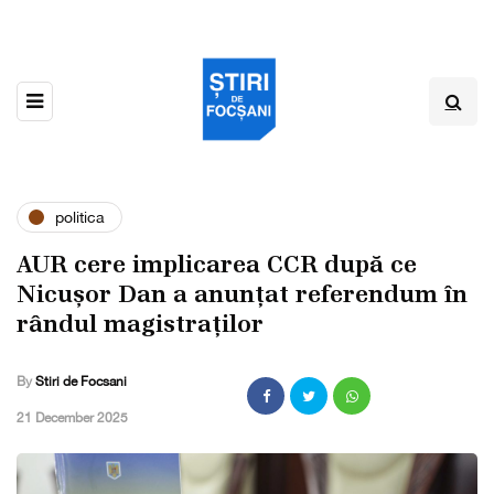
politica
AUR cere implicarea CCR după ce
Nicușor Dan a anunțat referendum în
rândul magistraților
By
Stiri de Focsani
,
21 December 2025