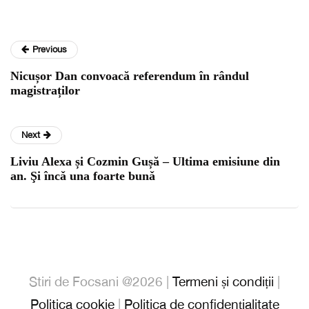
Previous
Nicușor Dan convoacă referendum în rândul
magistraților
Next
Liviu Alexa și Cozmin Gușă – Ultima emisiune din
an. Şi încǎ una foarte bunǎ
Stiri de Focsani @2026 |
Termeni și condiții
|
Politica cookie
|
Politica de confidențialitate