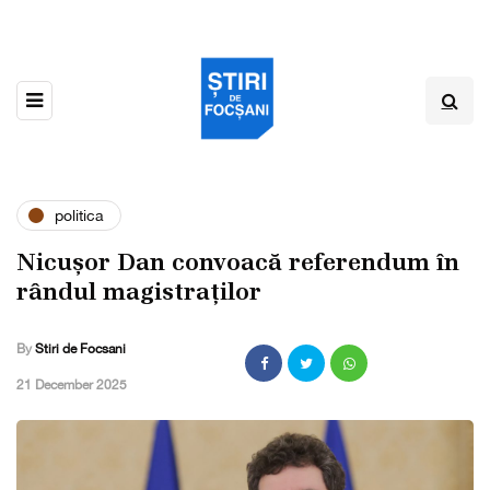
politica
Nicușor Dan convoacă referendum în
rândul magistraților
By
Stiri de Focsani
,
21 December 2025