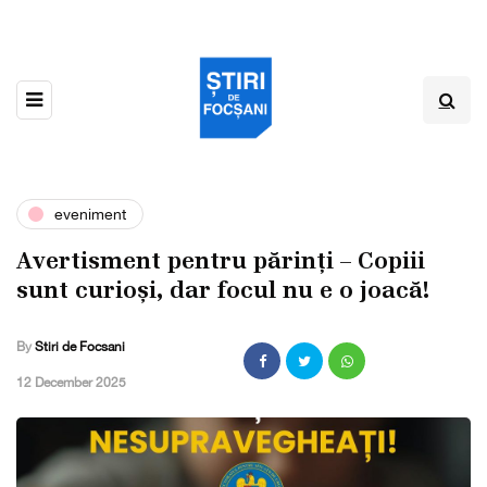
eveniment
Avertisment pentru părinți – Copiii
sunt curioși, dar focul nu e o joacă!
By
Stiri de Focsani
,
12 December 2025