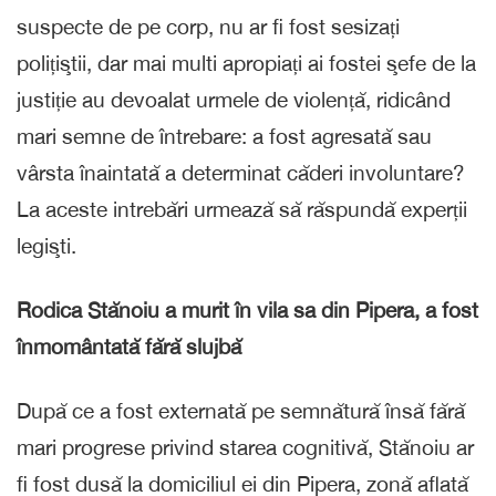
suspecte de pe corp, nu ar fi fost sesizați
polițiştii, dar mai multi apropiați ai fostei şefe de la
justiție au devoalat urmele de violență, ridicând
mari semne de întrebare: a fost agresată sau
vârsta înaintată a determinat căderi involuntare?
La aceste intrebări urmează să răspundă experții
legişti.
Rodica Stănoiu a murit în vila sa din Pipera, a fost
înmomântată fără slujbă
După ce a fost externată pe semnătură însă fără
mari progrese privind starea cognitivă, Stănoiu ar
fi fost dusă la domiciliul ei din Pipera, zonă aflată