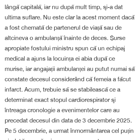
lângă capitalā, iar nu după mult timp, şi-a dat
ultima suflare. Nu este clar la acest moment dacă
a fost chemată de partenerul de viață sau de
altcineva o ambulanță înainte de deces. Surse
apropiate fostului ministru spun că un echipaj
medical a ajuns la locuința ei abia după ce
murise, iar angajații ambulanței au putut numai să
constate decesul considerând că femeia a făcut
infarct. Acum, trebuie sā se stabilească ce a
determinat exact stopul cardiorespirator şi
întreaga cronologie a evenimentelor care au
precedat decesul din data de 3 decembrie 2025.
Pe 5 decembrie, a urmat înmormântarea cel puțin