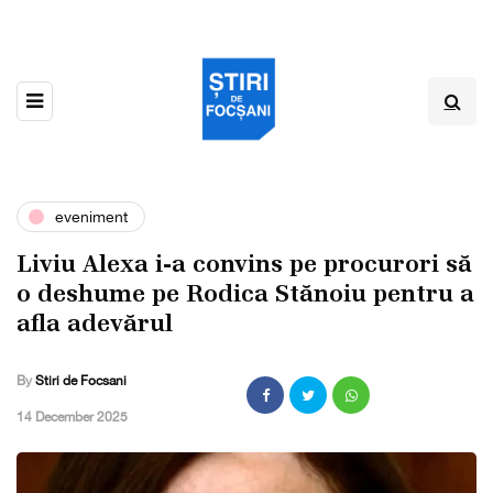
eveniment
Liviu Alexa i-a convins pe procurori să
o deshume pe Rodica Stănoiu pentru a
afla adevărul
By
Stiri de Focsani
,
14 December 2025