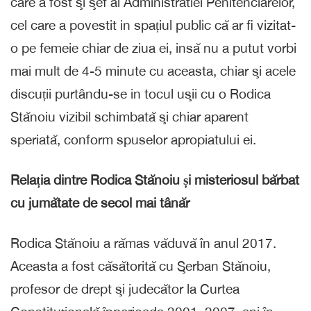
care a fost şi şef al Administratiei Penitenciarelor,
cel care a povestit in spațiul public că ar fi vizitat-
o pe femeie chiar de ziua ei, insă nu a putut vorbi
mai mult de 4-5 minute cu aceasta, chiar şi acele
discuții purtându-se in tocul uşii cu o Rodica
Stănoiu vizibil schimbată şi chiar aparent
speriată, conform spuselor apropiatului ei.
Relația dintre Rodica Stănoiu și misteriosul bărbat
cu jumătate de secol mai tânăr
Rodica Stănoiu a rămas văduvă în anul 2017.
Aceasta a fost căsătorită cu Şerban Stănoiu,
profesor de drept şi judecător la Curtea