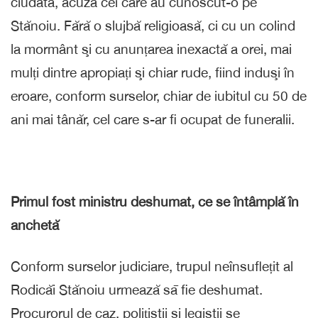
ciudată, acuză cei care au cunoscut-o pe
Stănoiu. Fără o slujbă religioasă, ci cu un colind
la mormânt şi cu anunțarea inexactă a orei, mai
mulți dintre apropiați şi chiar rude, fiind induşi în
eroare, conform surselor, chiar de iubitul cu 50 de
ani mai tânăr, cel care s-ar fi ocupat de funeralii.
Primul fost ministru deshumat, ce se întâmplă în
anchetă
Conform surselor judiciare, trupul neînsuflețit al
Rodicăi Stănoiu urmează sā fie deshumat.
Procurorul de caz, polițiştii si legiştii se