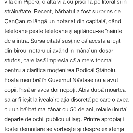
vila din Pipera, o altă vilă cu piscină pe litoral si în
străinătate. Recent, bărbatul a fost surprins de
CanCan.ro lângă un notariat din capitală, dând
telefoane peste telefoane și agitându-se înainte
de a intra. Sursa citată susține că acesta a ieșit
din biroul notarului având in mână un dosar
stufos, care lasă impresia că a mers tocmai
pentru a clarifica moștenirea Rodicăi Stănoiu.
Fosta membră în Guvernul Năstase nu a avut
copii, însă ar avea doi nepoți. Abia după moartea
sa ar fi ieșit la iveală relația discretă pe care o avea
cu un bărbat mai tânăr cu 50 de ani, relație ținută
departe de ochii publicului larg. Printre apropiații
fostei demnitare se vorbeşte şi despre existența