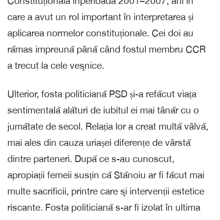
Constituțională înperioada 2001–2007, ani în
care a avut un rol important în interpretarea și
aplicarea normelor constituționale. Cei doi au
rămas impreună până când fostul membru CCR
a trecut la cele veşnice.
Ulterior, fosta politiciană PSD și-a refăcut viața
sentimentală alături de iubitul ei mai tânăr cu o
jumătate de secol. Relația lor a creat multă vâlvă,
mai ales din cauza uriașei diferențe de vârstă
dintre parteneri. După ce s-au cunoscut,
apropiații femeii susțin că Stănoiu ar fi făcut mai
multe sacrificii, printre care şi intervenții estetice
riscante. Fosta politiciană s-ar fi izolat în ultima