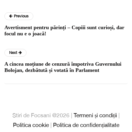
Previous
Avertisment pentru părinți – Copiii sunt curioși, dar
focul nu e o joacă!
Next
A cincea moțiune de cenzură împotriva Guvernului
Bolojan, dezbătută și votată în Parlament
Stiri de Focsani @2026 |
Termeni și condiții
|
Politica cookie
|
Politica de confidențialitate