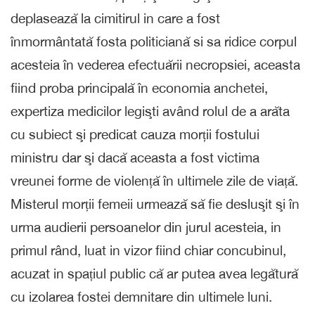
deplasează la cimitirul in care a fost
înmormântată fosta politiciană si sa ridice corpul
acesteia în vederea efectuării necropsiei, aceasta
fiind proba principală în economia anchetei,
expertiza medicilor legişti având rolul de a arăta
cu subiect şi predicat cauza morții fostului
ministru dar şi dacă aceasta a fost victima
vreunei forme de violență în ultimele zile de viață.
Misterul morții femeii urmează să fie desluşit şi în
urma audierii persoanelor din jurul acesteia, in
primul rând, luat in vizor fiind chiar concubinul,
acuzat in spațiul public că ar putea avea legătură
cu izolarea fostei demnitare din ultimele luni.