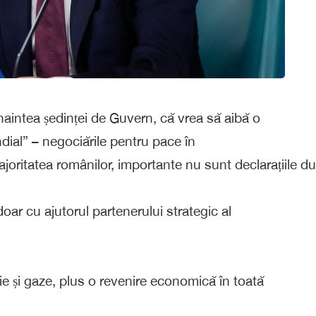
naintea ședinței de Guvern, că vrea să aibă o
dial” – negociările pentru pace în
ritatea românilor, importante nu sunt declarațiile dure 
ar cu ajutorul partenerului strategic al
ie și gaze, plus o revenire economică în toată