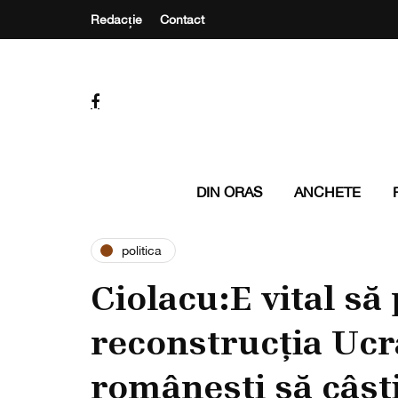
Redacție
Contact
DIN ORAS
ANCHETE
politica
Ciolacu:E vital să
reconstrucția Ucra
românești să câșt