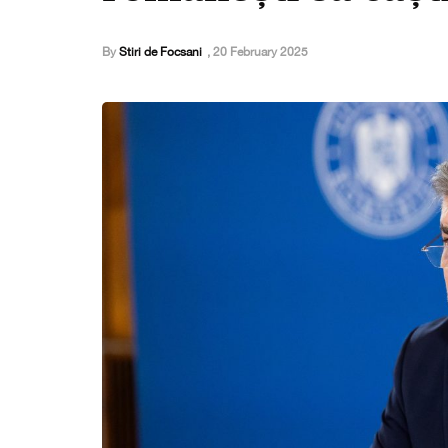
By
Stiri de Focsani
,
20 February 2025