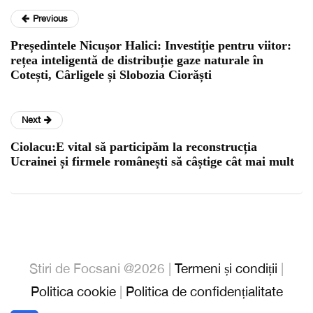
Previous
Președintele Nicușor Halici: Investiție pentru viitor:
rețea inteligentă de distribuție gaze naturale în
Cotești, Cârligele și Slobozia Ciorăști
Next
Ciolacu:E vital să participăm la reconstrucția
Ucrainei și firmele românești să câștige cât mai mult
Stiri de Focsani @2026 |
Termeni și condiții
|
Politica cookie
|
Politica de confidențialitate