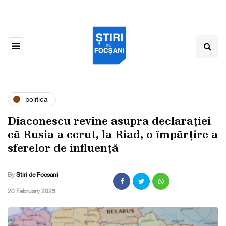
politica
Diaconescu revine asupra declarației
că Rusia a cerut, la Riad, o împărțire a
sferelor de influență
By
Stiri de Focsani
,
20 February 2025