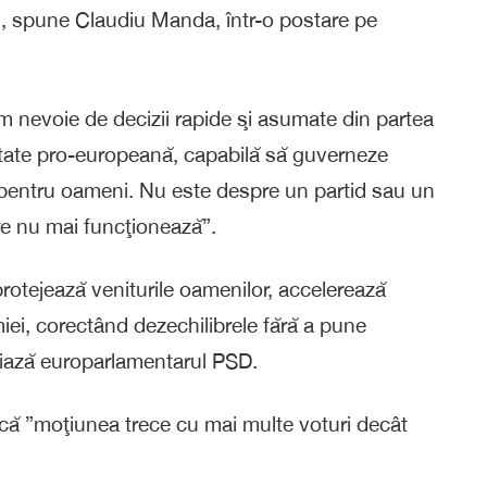
i”, spune Claudiu Manda, într-o postare pe
m nevoie de decizii rapide şi asumate din partea
oritate pro-europeană, capabilă să guverneze
te pentru oameni. Nu este despre un partid sau un
are nu mai funcţionează”.
otejează veniturile oamenilor, accelerează
omiei, corectând dezechilibrele fără a pune
iază europarlamentarul PSD.
 că ”moţiunea trece cu mai multe voturi decât