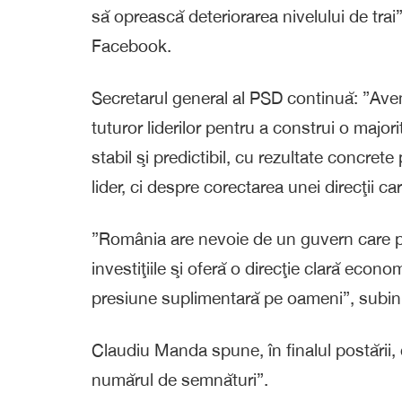
să oprească deteriorarea nivelului de tra
Facebook.
Secretarul general al PSD continuă: ”Ave
tuturor liderilor pentru a construi o maj
stabil şi predictibil, cu rezultate concre
lider, ci despre corectarea unei direcţii c
”România are nevoie de un guvern care pr
investiţiile şi oferă o direcţie clară econ
presiune suplimentară pe oameni”, subin
Claudiu Manda spune, în finalul postării,
numărul de semnături”.