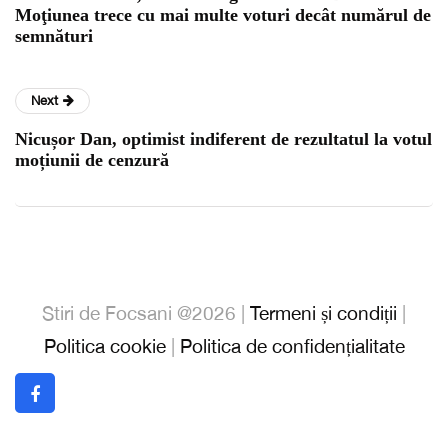
Moţiunea trece cu mai multe voturi decât numărul de
semnături
Next
Nicușor Dan, optimist indiferent de rezultatul la votul
moțiunii de cenzură
Stiri de Focsani @2026 |
Termeni și condiții
|
Politica cookie
|
Politica de confidențialitate