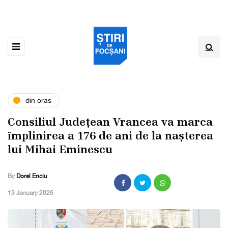
din oras
Consiliul Județean Vrancea va marca
împlinirea a 176 de ani de la nașterea
lui Mihai Eminescu
By
Dorel Enciu
,
13 January 2026