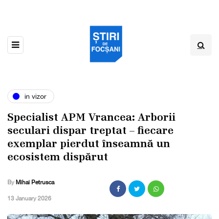
in vizor
Specialist APM Vrancea: Arborii
seculari dispar treptat – fiecare
exemplar pierdut înseamnă un
ecosistem dispărut
By
Mihai Petrusca
,
13 January 2026