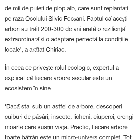
de mii de puieți de plop alb, care sunt replantați
pe raza Ocolului Silvic Focșani. Faptul că acești
arbori au trăit 200-300 de ani arată o reziliență
extraordinară și o adaptare perfectă la condițiile
locale’, a arătat Chiriac.
În ceea ce privește rolul ecologic, expertul a
explicat că fiecare arbore secular este un
ecosistem în sine.
‘Dacă stai sub un astfel de arbore, descoperi
cuiburi de păsări, insecte, licheni, ciuperci, crengi
moarte care susțin viața. Practic, fiecare arbore
foarte bătrân este un micro-univers complet. Tot