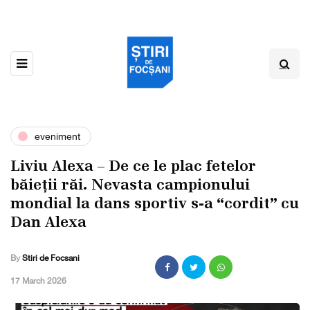
eveniment
Liviu Alexa – De ce le plac fetelor
băieții răi. Nevasta campionului
mondial la dans sportiv s-a “cordit” cu
Dan Alexa
By
Stiri de Focsani
,
17 March 2026