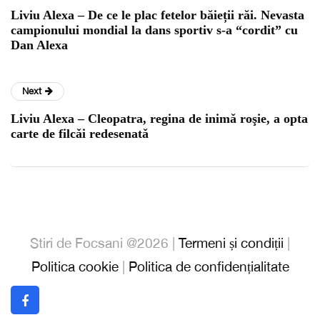
Liviu Alexa – De ce le plac fetelor băieții răi. Nevasta
campionului mondial la dans sportiv s-a “cordit” cu
Dan Alexa
Next
Liviu Alexa – Cleopatra, regina de inimǎ roşie, a opta
carte de filcǎi redesenatǎ
Stiri de Focsani @2026 |
Termeni și condiții
|
Politica cookie
|
Politica de confidențialitate