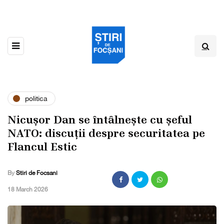
politica
Nicușor Dan se întâlnește cu șeful
NATO: discuții despre securitatea pe
Flancul Estic
By
Stiri de Focsani
,
18 March 2026