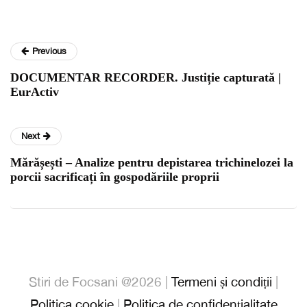
Previous
DOCUMENTAR RECORDER. Justiție capturată |
EurActiv
Next
Mărășești – Analize pentru depistarea trichinelozei la
porcii sacrificați în gospodăriile proprii
Stiri de Focsani @2026 |
Termeni și condiții
|
Politica cookie
|
Politica de confidențialitate