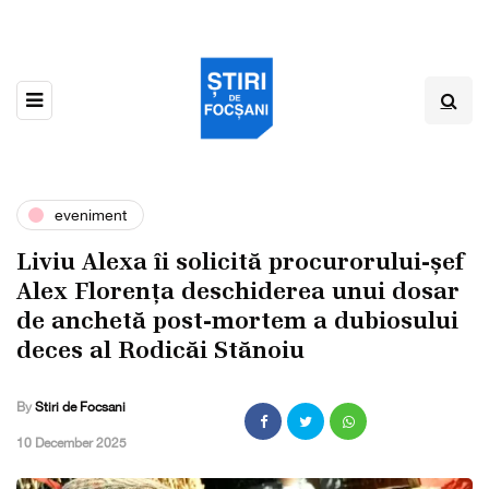
eveniment
Liviu Alexa îi solicită procurorului-șef
Alex Florența deschiderea unui dosar
de anchetă post-mortem a dubiosului
deces al Rodicăi Stănoiu
By
Stiri de Focsani
,
10 December 2025