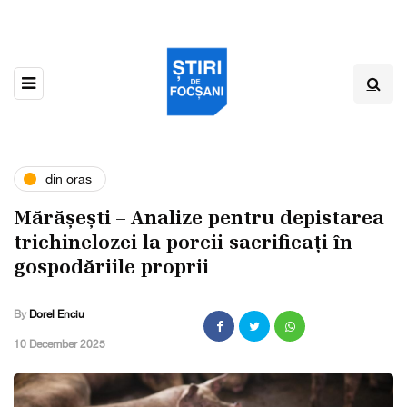
din oras
Mărășești – Analize pentru depistarea
trichinelozei la porcii sacrificați în
gospodăriile proprii
By
Dorel Enciu
,
10 December 2025