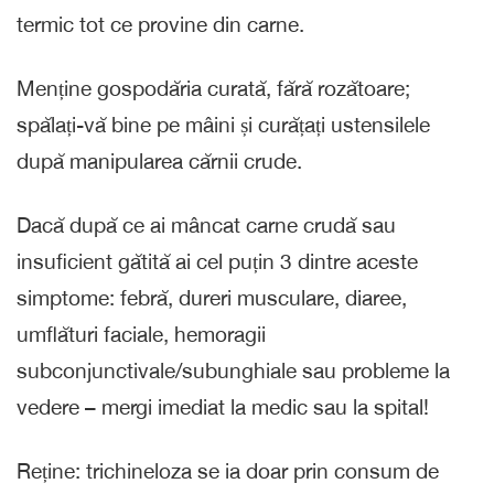
termic tot ce provine din carne.
Menține gospodăria curată, fără rozătoare;
spălați-vă bine pe mâini și curățați ustensilele
după manipularea cărnii crude.
Dacă după ce ai mâncat carne crudă sau
insuficient gătită ai cel puțin 3 dintre aceste
simptome: febră, dureri musculare, diaree,
umflături faciale, hemoragii
subconjunctivale/subunghiale sau probleme la
vedere – mergi imediat la medic sau la spital!
Reține: trichineloza se ia doar prin consum de